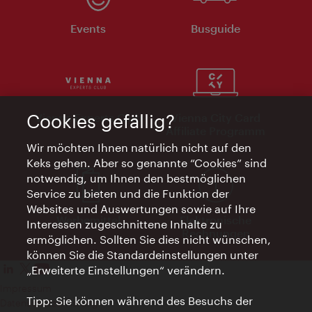
Events
Busguide
Cookies gefällig?
Vienna Experts Club
Vienna City Card
Affiliate Programm
Wir möchten Ihnen natürlich nicht auf den
Keks gehen. Aber so genannte “Cookies” sind
notwendig, um Ihnen den bestmöglichen
Service zu bieten und die Funktion der
Websites und Auswertungen sowie auf Ihre
Werbemittel
Elektronische
Interessen zugeschnittene Inhalte zu
Rechnungen
ermöglichen. Sollten Sie dies nicht wünschen,
können Sie die Standardeinstellungen unter
„Erweiterte Einstellungen“ verändern.
Impressum
Tipp: Sie können während des Besuchs der
Datenschutzerklärung