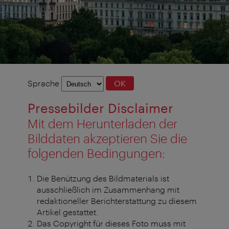
Sprachauswahl
Sprache
OK
Pressebilder Disclaimer
Mit dem Herunterladen der
Bilddaten akzeptieren Sie die
folgenden Bedingungen:
Die Benützung des Bildmaterials ist
ausschließlich im Zusammenhang mit
redaktioneller Berichterstattung zu diesem
Artikel gestattet.
Das Copyright für dieses Foto muss mit