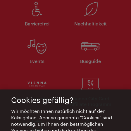
Barrierefrei
Nachhaltigkeit
Events
Busguide
Vienna Experts Club
Vienna City Card
Cookies gefällig?
Affiliate Programm
Wir möchten Ihnen natürlich nicht auf den
Keks gehen. Aber so genannte “Cookies” sind
notwendig, um Ihnen den bestmöglichen
Service zu bieten und die Funktion der