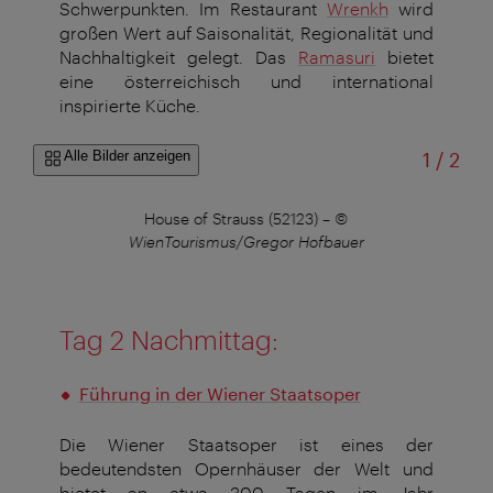
Schwerpunkten. Im Restaurant
Wrenkh
wird
großen Wert auf Saisonalität, Regionalität und
Nachhaltigkeit gelegt. Das
Ramasuri
bietet
eine österreichisch und international
inspirierte Küche.
von
Alle Bilder anzeigen
1
/
2
House of Strauss (52123)
–
©
WienTourismus/Gregor Hofbauer
Tag 2 Nachmittag:
Führung in der Wiener Staatsoper
Die Wiener Staatsoper ist eines der
bedeutendsten Opernhäuser der Welt und
bietet an etwa 300 Tagen im Jahr