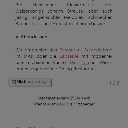
Bei klassischer Klaviermusik des
Walzerkönigs Johann Strauss, aber auch
jazzig angehauchte Melodien schmecken
Sacher Torte und Apfelstrudel noch besser.
Abendessen
Wir empfehlen das
Restaurant Salonplafond
im MAK oder die
Labstelle
mit moderner
österreichischer Küche. Das
Jola
ist Wiens
erstes veganes Fine-Dining-Restaurant.
von
Alle Bilder anzeigen
1
/
3
)
–
©
Stadtspaziergang (52141)
–
©
Be
WienTourismus/Julius Hirtzberger