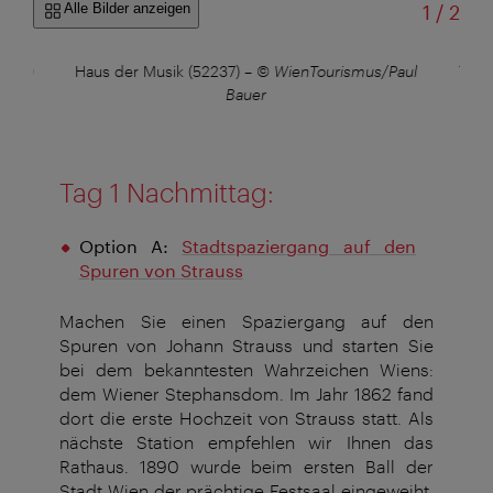
von
Alle Bilder anzeigen
1
/
2
)
–
©
Haus der Musik (52237)
–
© WienTourismus/Paul
Tafe
Bauer
Tag 1 Nachmittag:
Option A:
Stadtspaziergang auf den
Spuren von Strauss
Machen Sie einen Spaziergang auf den
Spuren von Johann Strauss und starten Sie
bei dem bekanntesten Wahrzeichen Wiens:
dem Wiener Stephansdom. Im Jahr 1862 fand
dort die erste Hochzeit von Strauss statt. Als
nächste Station empfehlen wir Ihnen das
Rathaus. 1890 wurde beim ersten Ball der
Stadt Wien der prächtige Festsaal eingeweiht.