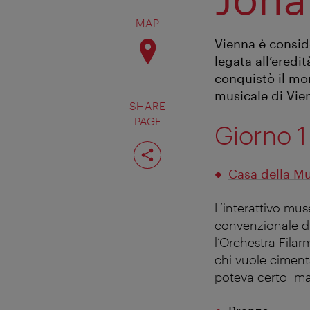
MAP
Vienna è consid
legata all’eredi
conquistò il mon
musicale di Vien
SHARE
PAGE
Giorno 1
Share
page
Casa della M
L’interattivo mu
convenzionale di 
l’Orchestra Filar
chi vuole cimenta
poteva certo man