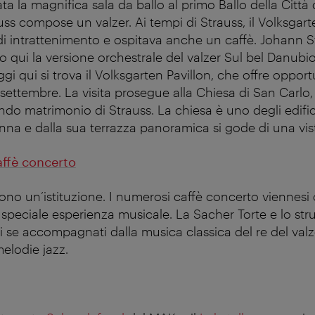
a la magnifica sala da ballo al primo Ballo della Città 
uss compose un valzer. Ai tempi di Strauss, il Volksgar
i intrattenimento e ospitava anche un caffè. Johann St
qui la versione orchestrale del valzer Sul bel Danubio
ggi qui si trova il Volksgarten Pavillon, che offre opport
 settembre. La visita prosegue alla Chiesa di San Carlo
ondo matrimonio di Strauss. La chiesa è uno degli edifi
enna e dalla sua terrazza panoramica si gode di una vis
ffè concerto
sono un’istituzione. I numerosi caffè concerto viennesi o
a speciale esperienza musicale. La Sacher Torte e lo str
 se accompagnati dalla musica classica del re del val
melodie jazz.