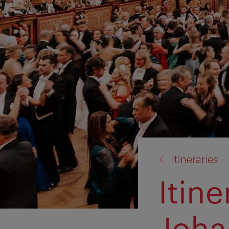
back
Itineraries
to:
Itine
Joha