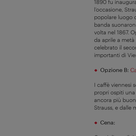
1890 fu inaugurat
l’occasione, Stra
popolare luogo d
banda suonarono 
volta nel 1867. O
da aprile a metà
celebrato il sec
importanti di Vi
Opzione B:
Ca
I caffè viennesi 
propri ospiti un
ancora più buoni
Strauss, e dalle 
Cena: