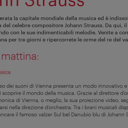
erata la capitale mondiale della musica ed è indiss
tà del celebre compositore Johann Strauss. Da qui, il 
do con le sue indimenticabili melodie. Venite a cono
na per tre giorni e ripercorrete le orme del re del va
 mattina:
usica
seo dei suoni di Vienna presenta un modo innovativo 
scoprire il mondo della musica. Grazie al direttore d’or
monica di Vienna, o meglio, la sua proiezione video, seg
rsi nella direzione d’orchestra. Tra i brani musicali dis
care il famoso valzer Sul bel Danubio blu di Johann S