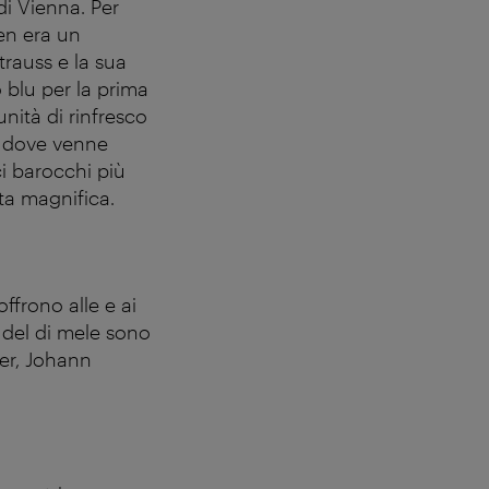
di Vienna. Per
ten era un
rauss e la sua
 blu per la prima
unità di rinfresco
, dove venne
ci barocchi più
ta magnifica.
ffrono alle e ai
udel di mele sono
zer, Johann