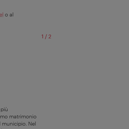
el
o al
of
1
/
2
Ristorante Zum
 più
primo matrimonio
l municipio. Nel