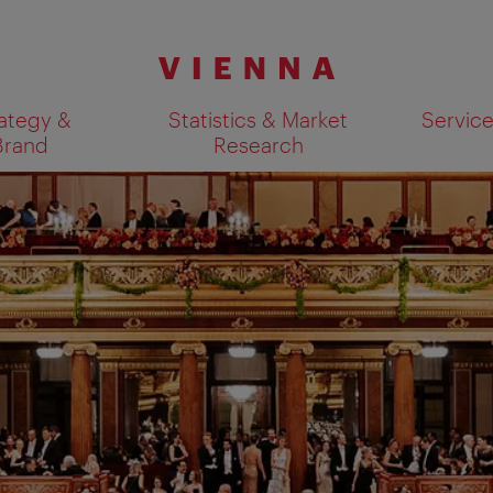
ategy &
Statistics & Market
Servic
Brand
Research
Show search results 