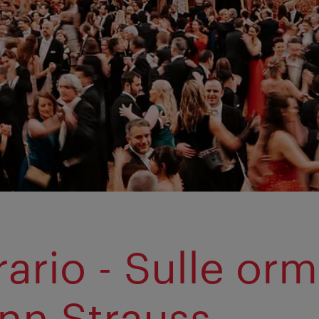
rario - Sulle orm
nn Strauss