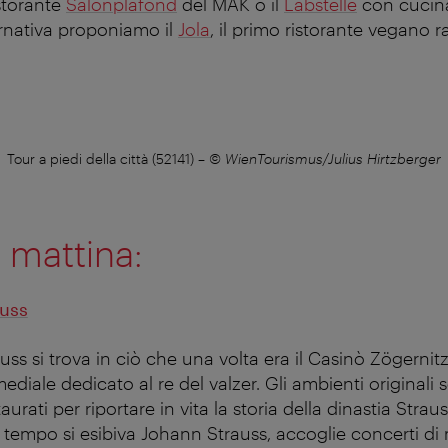
istorante
Salonplafond
del MAK o il
Labstelle
con cucina
rnativa proponiamo il
Jola
, il primo ristorante vegano ra
Tour a piedi della città (52141)
–
© WienTourismus/Julius Hirtzberger
 mattina:
auss
ss si trova in ciò che una volta era il Casinò Zögernit
iale dedicato al re del valzer. Gli ambienti originali s
rati per riportare in vita la storia della dinastia Straus
 tempo si esibiva Johann Strauss, accoglie concerti di