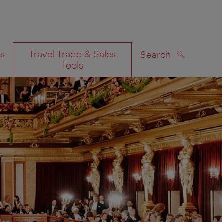
es
Travel Trade & Sales
Search
Tools
SEARCH
on map