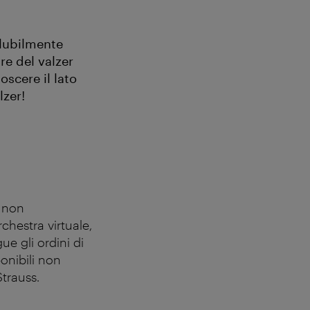
olubilmente
re del valzer
scere il lato
lzer!
e non
chestra virtuale,
ue gli ordini di
ponibili non
trauss.