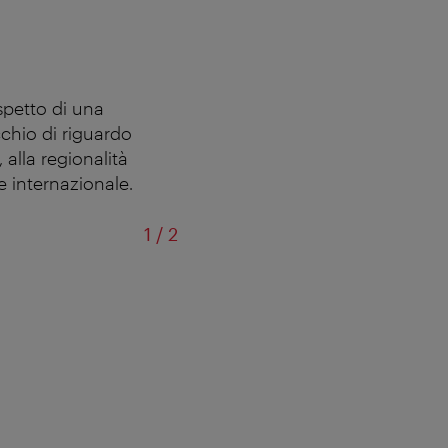
spetto di una
chio di riguardo
alla regionalità
e internazionale.
of
1
/
2
Motto am