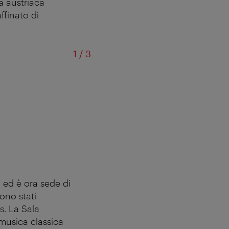
 austriaca
ffinato di
of
1
/
3
Caffè co
z ed è ora sede di
ono stati
s. La Sala
 musica classica