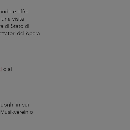
mondo e offre
 una visita
a di Stato di
ttatori dell’opera
l
o al
luoghi in cui
l Musikverein o