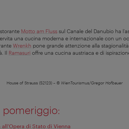
ristorante
Motto am Fluss
sul Canale del Danubio ha l’a
servita una cucina moderna e internazionale con un oc
torante
Wrenkh
pone grande attenzione alla stagionalità, 
à. Il
Ramasuri
offre una cucina austriaca e di ispirazion
House of Strauss (52123)
–
© WienTourismus/Gregor Hofbauer
2 pomeriggio:
 all’Opera di Stato di Vienna