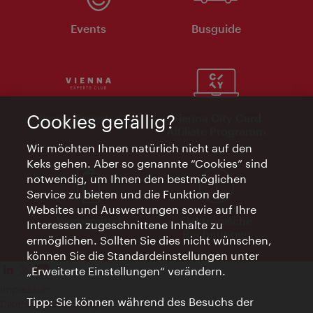
Events
Busguide
Cookies gefällig?
Vienna Experts Club
Vienna City Card
Affiliate Programm
Wir möchten Ihnen natürlich nicht auf den
Keks gehen. Aber so genannte “Cookies” sind
notwendig, um Ihnen den bestmöglichen
Service zu bieten und die Funktion der
Websites und Auswertungen sowie auf Ihre
Werbemittel
Elektronische
Interessen zugeschnittene Inhalte zu
Rechnungen
ermöglichen. Sollten Sie dies nicht wünschen,
können Sie die Standardeinstellungen unter
„Erweiterte Einstellungen“ verändern.
Impressum
Tipp: Sie können während des Besuchs der
Datenschutzerklärung