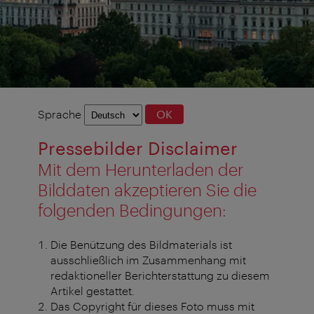
Sprachauswahl
Sprache
OK
Pressebilder Disclaimer
Mit dem Herunterladen der
Bilddaten akzeptieren Sie die
folgenden Bedingungen:
Die Benützung des Bildmaterials ist
ausschließlich im Zusammenhang mit
redaktioneller Berichterstattung zu diesem
Artikel gestattet.
Das Copyright für dieses Foto muss mit