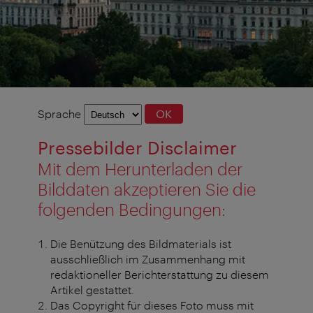
Sprachauswahl
Sprache
OK
Pressebilder Disclaimer
Mit dem Herunterladen der
Bilddaten akzeptieren Sie die
folgenden Bedingungen:
Die Benützung des Bildmaterials ist
ausschließlich im Zusammenhang mit
redaktioneller Berichterstattung zu diesem
Artikel gestattet.
Das Copyright für dieses Foto muss mit