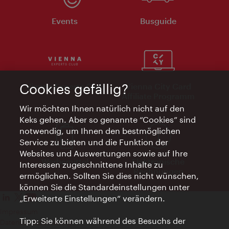
Events
Busguide
Cookies gefällig?
Vienna Experts Club
Vienna City Card
Affiliate Programm
Wir möchten Ihnen natürlich nicht auf den
Keks gehen. Aber so genannte “Cookies” sind
notwendig, um Ihnen den bestmöglichen
Service zu bieten und die Funktion der
Websites und Auswertungen sowie auf Ihre
Werbemittel
Elektronische
Interessen zugeschnittene Inhalte zu
Rechnungen
ermöglichen. Sollten Sie dies nicht wünschen,
können Sie die Standardeinstellungen unter
„Erweiterte Einstellungen“ verändern.
Impressum
Tipp: Sie können während des Besuchs der
Datenschutzerklärung