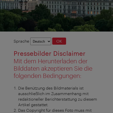
Sprachauswahl
Sprache
OK
Pressebilder Disclaimer
Mit dem Herunterladen der
Bilddaten akzeptieren Sie die
folgenden Bedingungen:
Die Benützung des Bildmaterials ist
ausschließlich im Zusammenhang mit
redaktioneller Berichterstattung zu diesem
Artikel gestattet.
Das Copyright für dieses Foto muss mit