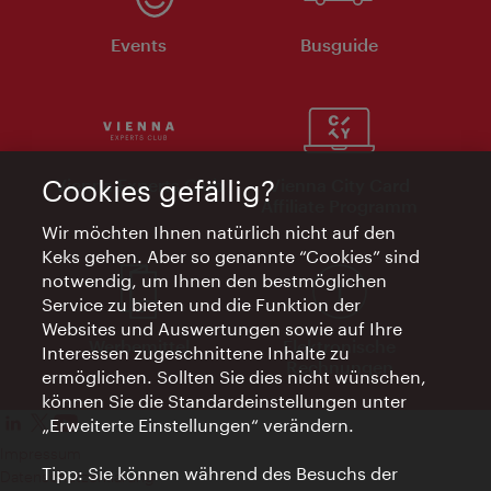
Events
Busguide
Cookies gefällig?
Vienna Experts Club
Vienna City Card
Affiliate Programm
Wir möchten Ihnen natürlich nicht auf den
Keks gehen. Aber so genannte “Cookies” sind
notwendig, um Ihnen den bestmöglichen
Service zu bieten und die Funktion der
Websites und Auswertungen sowie auf Ihre
Werbemittel
Elektronische
Interessen zugeschnittene Inhalte zu
Rechnungen
ermöglichen. Sollten Sie dies nicht wünschen,
können Sie die Standardeinstellungen unter
„Erweiterte Einstellungen“ verändern.
Impressum
Tipp: Sie können während des Besuchs der
Datenschutzerklärung