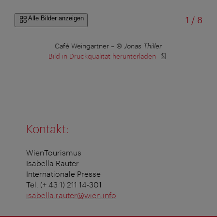
von
Alle Bilder anzeigen
1
/
8
Café Weingartner
–
© Jonas Thiller
Bild in Druckqualität herunterladen
B
Kontakt:
WienTourismus
Isabella Rauter
Internationale Presse
Tel. (+ 43 1) 211 14-301
isabella.rauter@wien.info