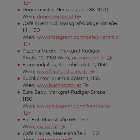
Dönermeister,
Neubaugürtel 38, 1070
Wien,
donermeister.at
Café Kriemhild,
Markgraf-Rüdiger-Straße
14, 1150
Wien,
www.instagram.com/cafe.kriemhild
Pizzeria Madre, Markgraf-Rüdiger-
Straße 12, 1150 Wien,
pizzamadre.at
Franzundjulius, Kriemhildplatz 1, 1150
Wien,
www.franzundjulius.at
Buchkontor,
Kriemhildplatz 1, 1150
Wien,
www.buchkontor.at
Euro Baby,
Markgraf-Rüdiger-Straße 1,
1150
Wien,
www.instagram.com/1eurobaby
Bar Exil, Märzstraße 66, 1150
Wien,
exilbar.at
Café Caché,
Meiselstraße 2, 1150
Wien,
cafecache.at