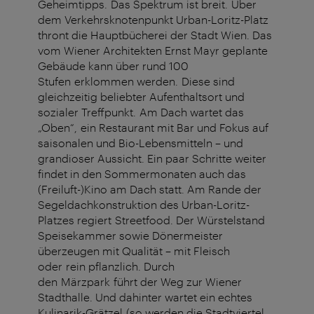
Geheimtipps. Das Spektrum ist breit. Über
dem Verkehrsknotenpunkt Urban-Loritz-Platz
thront die Hauptbücherei der Stadt Wien. Das
vom Wiener Architekten Ernst Mayr geplante
Gebäude kann über rund 100
Stufen erklommen werden. Diese sind
gleichzeitig beliebter Aufenthaltsort und
sozialer Treffpunkt. Am Dach wartet das
„Oben“, ein Restaurant mit Bar und Fokus auf
saisonalen und Bio-Lebensmitteln – und
grandioser Aussicht. Ein paar Schritte weiter
findet in den Sommermonaten auch das
(Freiluft-)Kino am Dach statt. Am Rande der
Segeldachkonstruktion des Urban-Loritz-
Platzes regiert Streetfood. Der Würstelstand
Speisekammer sowie Dönermeister
überzeugen mit Qualität – mit Fleisch
oder rein pflanzlich. Durch
den Märzpark führt der Weg zur Wiener
Stadthalle. Und dahinter wartet ein echtes
Kulinarik-Grätzel (so werden die Stadtviertel