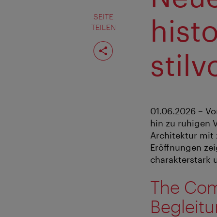
SEITE
hist
TEILEN
Seite
teilen
stilv
01.06.2026 – Vo
hin zu ruhigen 
Architektur mi
Eröffnungen zeig
charakterstark 
The Com
Begleit