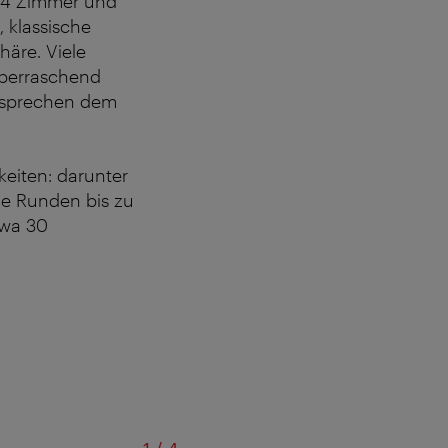
 164 Zimmer und
, klassische
äre. Viele
überraschend
ntsprechen dem
eiten: darunter
ne Runden bis zu
twa 30