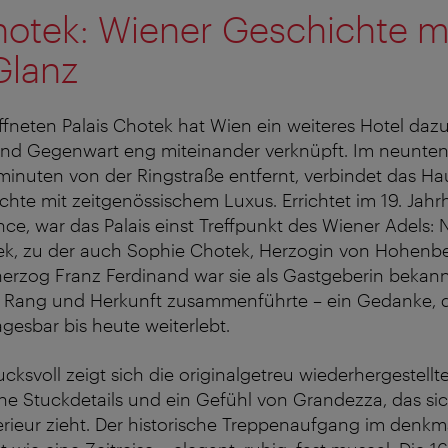
hotek: Wiener Geschichte m
Glanz
ffneten Palais Chotek hat Wien ein weiteres Hotel da
nd Gegenwart eng miteinander verknüpft. Im neunten 
inuten von der Ringstraße entfernt, verbindet das Ha
chte mit zeitgenössischem Luxus. Errichtet im 19. Jahrh
ce, war das Palais einst Treffpunkt des Wiener Adels:
ek, zu der auch Sophie Chotek, Herzogin von Hohenber
herzog Franz Ferdinand war sie als Gastgeberin bekan
Rang und Herkunft zusammenführte – ein Gedanke, d
gesbar bis heute weiterlebt.
ksvoll zeigt sich die originalgetreu wiederhergestellte
ne Stuckdetails und ein Gefühl von Grandezza, das si
erieur zieht. Der historische Treppenaufgang im denk