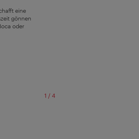
chafft eine
szeit gönnen
Boca oder
von
1
/
4
The Compa