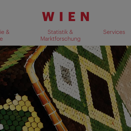
ie &
Statistik &
Services
e
Marktforschung
Suchergebnisse auf Karte an