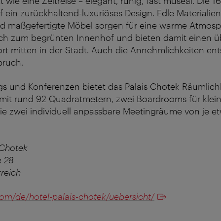
t wie eine Zeitreise – elegant, ruhig, fast museal. Die
f ein zurückhaltend-luxuriöses Design. Edle Materialien
d maßgefertigte Möbel sorgen für eine warme Atmosph
ch zum begrünten Innenhof und bieten damit einen 
ort mitten in der Stadt. Auch die Annehmlichkeiten e
pruch.
s und Konferenzen bietet das Palais Chotek Räumlichk
mit rund 92 Quadratmetern, zwei Boardrooms für klei
ie zwei individuell anpassbare Meetingräume von je e
 Chotek
e 28
reich
om/de/hotel-palais-chotek/uebersicht/