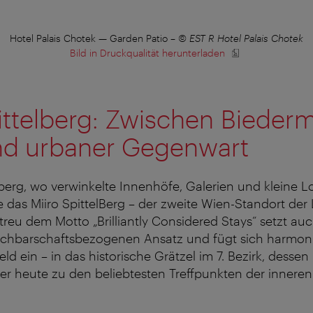
Hotel Palais Chotek — Garden Patio
–
© EST R Hotel Palais Chotek
Bild in Druckqualität herunterladen
ittelberg: Zwischen Biederm
nd urbaner Gegenwart
lberg, wo verwinkelte Innenhöfe, Galerien und kleine Lo
e das Miiro SpittelBerg – der zweite Wien-Standort de
reu dem Motto „Brilliantly Considered Stays“ setzt au
nachbarschaftsbezogenen Ansatz und fügt sich harmoni
 ein – in das historische Grätzel im 7. Bezirk, dessen r
r heute zu den beliebtesten Treffpunkten der inneren