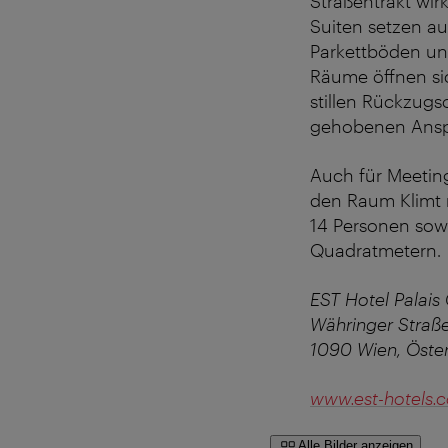
Straßentrakt wirk
Suiten setzen au
Parkettböden un
Räume öffnen si
stillen Rückzugs
gehobenen Ans
Auch für Meeting
den Raum Klimt 
14 Personen sow
Quadratmetern.
EST Hotel Palais
Währinger Straß
1090 Wien, Öster
www.est-hotels.c
Alle Bilder anzeigen