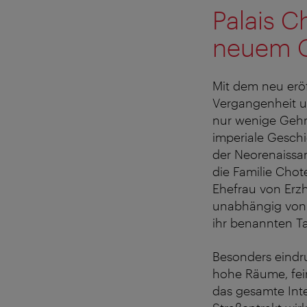
Palais C
neuem 
Mit dem neu erö
Vergangenheit u
nur wenige Gehm
imperiale Geschi
der Neorenaissan
die Familie Chot
Ehefrau von Erz
unabhängig von 
ihr benannten Ta
Besonders eindruc
hohe Räume, fei
das gesamte Int