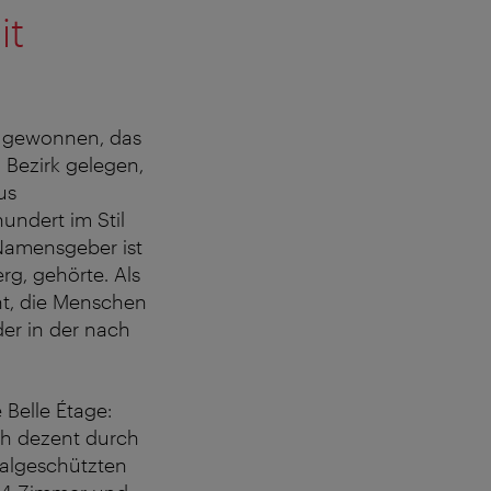
it
zugewonnen, das
Bezirk gelegen,
us
undert im Stil
 Namensgeber ist
g, gehörte. Als
nt, die Menschen
er in der nach
 Belle Étage:
ch dezent durch
malgeschützten