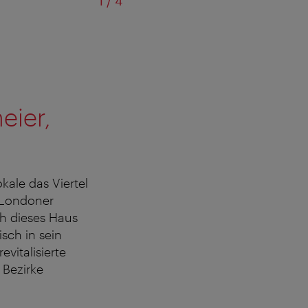
von
1
/
4
Hotel Palai
eier,
kale das Viertel
r Londoner
ch dieses Haus
sch in sein
evitalisierte
 Bezirke