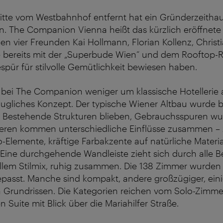
itte vom Westbahnhof entfernt hat ein Gründerzeithau
. The Companion Vienna heißt das kürzlich eröffnete 
n vier Freunden Kai Hollmann, Florian Kollenz, Christ
ie bereits mit der „Superbude Wien“ und dem Rooftop-
espür für stilvolle Gemütlichkeit bewiesen haben.
 bei The Companion weniger um klassische Hotellerie 
taugliches Konzept. Der typische Wiener Altbau wurde
t: Bestehende Strukturen blieben, Gebrauchsspuren wu
nneren kommen unterschiedliche Einflüsse zusammen – 
éco-Elemente, kräftige Farbakzente auf natürliche Materi
 Eine durchgehende Wandleiste zieht sich durch alle B
allem Stilmix, ruhig zusammen. Die 138 Zimmer wurde
passt. Manche sind kompakt, andere großzügiger, eini
Grundrissen. Die Kategorien reichen vom Solo-Zimmer
 Suite mit Blick über die Mariahilfer Straße.