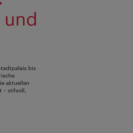
e und
tadtpalais bis
rische
e aktuellen
– stilvoll,