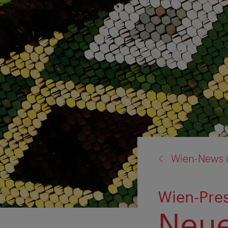
Zurück
Wien-News 
zu:
Wien-Pres
Neue