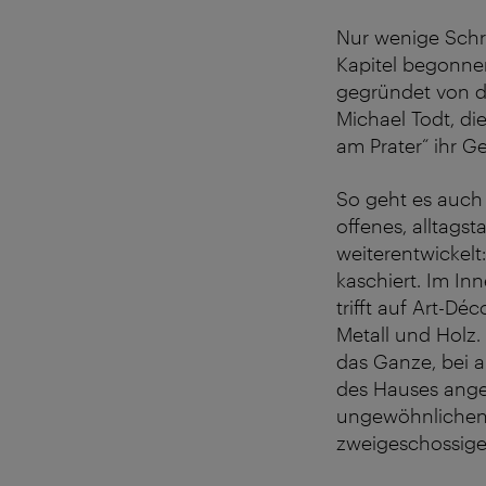
Nur wenige Schr
Kapitel begonnen
gegründet von de
Michael Todt, d
am Prater“ ihr G
So geht es auch
offenes, alltags
weiterentwickel
kaschiert. Im I
trifft auf Art-D
Metall und Holz.
das Ganze, bei 
des Hauses ange
ungewöhnlichen 
zweigeschossigen