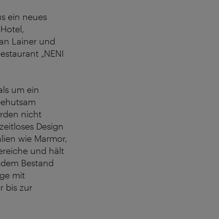
s ein neues
Hotel,
ian Lainer und
Restaurant „NENI
als um ein
 behutsam
rden nicht
zeitloses Design
alien wie Marmor,
ereiche und hält
n dem Bestand
ge mit
 bis zur