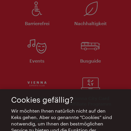
Barrierefrei
Nachhaltigkeit
Events
Busguide
Cookies gefällig?
Vienna Experts Club
Vienna City Card
Affiliate Programm
Wir möchten Ihnen natürlich nicht auf den
Keks gehen. Aber so genannte “Cookies” sind
notwendig, um Ihnen den bestmöglichen
Service zu bieten und die Funktion der