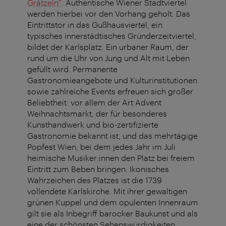
Grätzeln”
. Authentische Wiener Stadtviertel
werden hierbei vor den Vorhang geholt. Das
Eintrittstor in das Gußhausviertel, ein
typisches innerstädtisches Gründerzeitviertel,
bildet der Karlsplatz. Ein urbaner Raum, der
rund um die Uhr von Jung und Alt mit Leben
gefüllt wird. Permanente
Gastronomieangebote und Kulturinstitutionen
sowie zahlreiche Events erfreuen sich großer
Beliebtheit: vor allem der Art Advent
Weihnachtsmarkt, der für besonderes
Kunsthandwerk und bio-zertifizierte
Gastronomie bekannt ist, und das mehrtägige
Popfest Wien, bei dem jedes Jahr im Juli
heimische Musiker:innen den Platz bei freiem
Eintritt zum Beben bringen. Ikonisches
Wahrzeichen des Platzes ist die 1739
vollendete Karlskirche. Mit ihrer gewaltigen
grünen Kuppel und dem opulenten Innenraum
gilt sie als Inbegriff barocker Baukunst und als
eine der schönsten Sehenswürdigkeiten