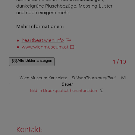
dunkelgrüne Plüschbezüge, Messing-Luster
und noch einigem mehr.
Mehr Informationen:
heartbeat.wien.info
www.wienmuseum.at
von
Alle Bilder anzeigen
1
/
10
–
©
Wien Museum Karlsplatz
–
© WienTourismus/Paul
Wien M
kkoek
Bauer
Bild in Druckqualität herunterladen
B
Kontakt: