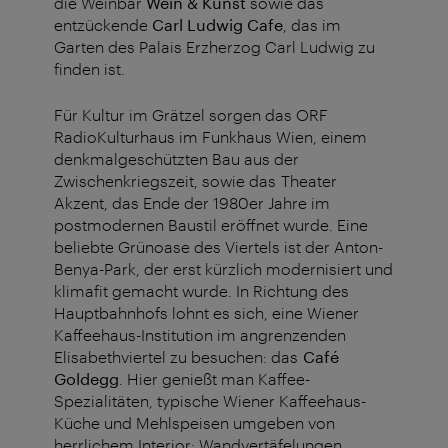
die Weinbar
Wein & Kunst
sowie das
entzückende
Carl Ludwig Cafe
, das im
Garten des Palais Erzherzog Carl Ludwig zu
finden ist.
Für Kultur im Grätzel sorgen das ORF
RadioKulturhaus im Funkhaus Wien, einem
denkmalgeschützten Bau aus der
Zwischenkriegszeit, sowie das Theater
Akzent, das Ende der 1980er Jahre im
postmodernen Baustil eröffnet wurde. Eine
beliebte Grünoase des Viertels ist der Anton-
Benya-Park, der erst kürzlich modernisiert und
klimafit gemacht wurde. In Richtung des
Hauptbahnhofs lohnt es sich, eine Wiener
Kaffeehaus-Institution im angrenzenden
Elisabethviertel zu besuchen: das
Café
Goldegg
. Hier genießt man Kaffee-
Spezialitäten, typische Wiener Kaffeehaus-
Küche und Mehlspeisen umgeben von
herrlichem Interior: Wandvertäfelungen,