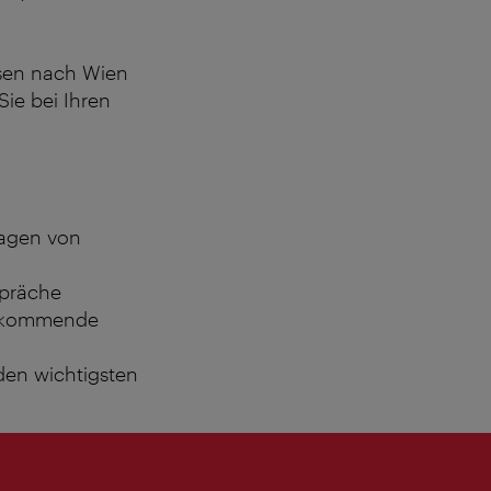
isen nach Wien
ie bei Ihren
ragen von
spräche
er kommende
 den wichtigsten