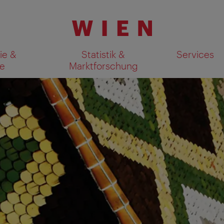
ie &
Statistik &
Services
e
Marktforschung
Suchergebnisse auf Karte an