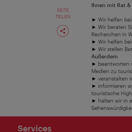
Ihnen mit Rat & 
SEITE
TEILEN
► Wir helfen be
Seite
► Wir beraten Si
teilen
Recherchen in 
► Wir helfen bei
► Wir stellen Be
Außerdem
► beantworten w
Medien zu touri
► veranstalten 
► informieren w
touristische High
► halten wir in 
Sehenswürdigkeit
Services