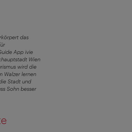
erkörpert das
für
Guide App ivie
ikhauptstadt Wien
rismus wird die
m Walzer lernen
 die Stadt und
uss Sohn besser
te