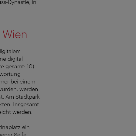
ss-Dynastie, in
 Wien
digitalem
e digital
e gesamt: 10).
ntwortung
mmer bei einem
 wurden, werden
t. Am Stadtpark
nkten. Insgesamt
eicht werden.
inaplatz ein
ener Seife,