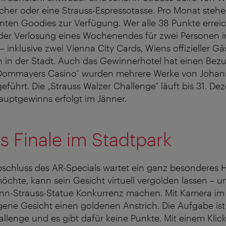
cher oder eine Strauss-Espressotasse. Pro Monat stehe
ten Goodies zur Verfügung. Wer alle 38 Punkte erreic
der Verlosung eines Wochenendes für zwei Personen i
 inklusive zwei Vienna City Cards, Wiens offizieller Gä
 in der Stadt. Auch das Gewinnerhotel hat einen Bezu
ommayers Casino“ wurden mehrere Werke von Johann
führt. Die „Strauss Walzer Challenge“ läuft bis 31. De
auptgewinns erfolgt im Jänner.
 Finale im Stadtpark
schluss des AR-Specials wartet ein ganz besonderes H
öchte, kann sein Gesicht virtuell vergolden lassen – u
n-Strauss-Statue Konkurrenz machen. Mit Kamera im
ne Gesicht einen goldenen Anstrich. Die Aufgabe ist 
llenge und es gibt dafür keine Punkte. Mit einem Klic