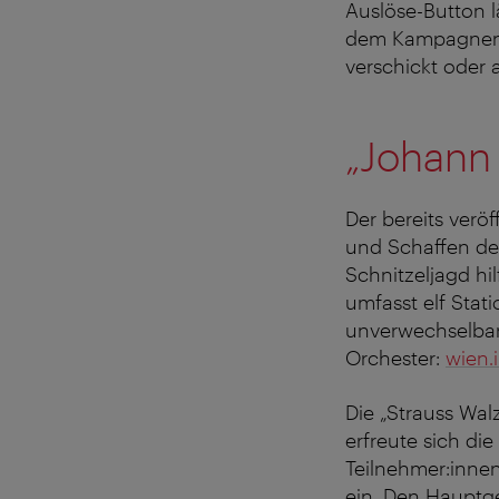
Auslöse-Button lä
dem Kampagnen-M
verschickt oder 
„Johann 
Der bereits veröf
und Schaffen de
Schnitzeljagd hi
umfasst elf Stat
unverwechselbar
Orchester:
wien.
Die „Strauss Walz
erfreute sich di
Teilnehmer:inne
ein. Den Hauptg