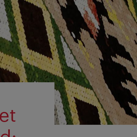
et
d: