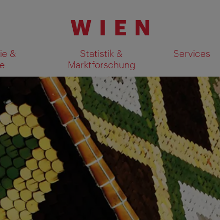
ie &
Statistik &
Services
e
Marktforschung
Suchergebnisse auf Karte an