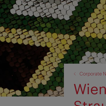
Zurück
Corporate 
zu:
Wien
Stra