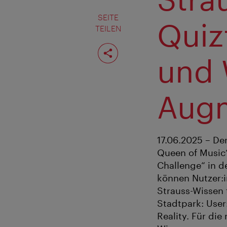
SEITE
Quiz
TEILEN
Seite
teilen
und 
Augm
17.06.2025 – De
Queen of Music“
Challenge“ in de
können Nutzer:i
Strauss-Wissen 
Stadtpark: User
Reality. Für di