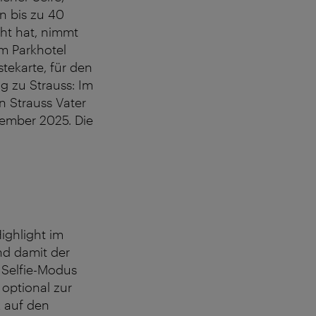
n bis zu 40
ht hat, nimmt
m Parkhotel
stekarte, für den
g zu Strauss: Im
 Strauss Vater
zember 2025. Die
ighlight im
nd damit der
 Selfie-Modus
optional zur
k auf den