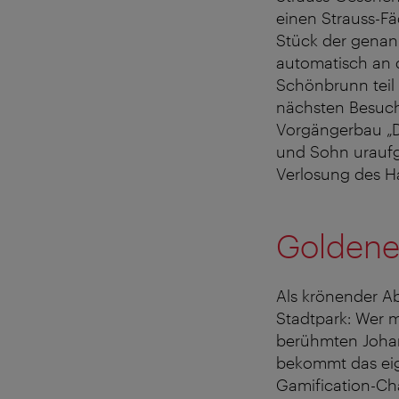
einen Strauss-Fä
Stück der genann
automatisch an 
Schönbrunn teil –
nächsten Besuch
Vorgängerbau „D
und Sohn uraufge
Verlosung des H
Goldenes
Als krönender Ab
Stadtpark: Wer m
berühmten Johan
bekommt das eige
Gamification-Cha