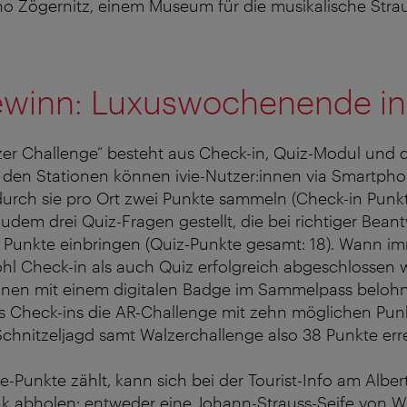
no Zögernitz, einem Museum für die musikalische Strau
winn: Luxuswochenende in
zer Challenge“ besteht aus Check-in, Quiz-Modul und 
den Stationen können ivie-Nutzer:innen via Smartphon
urch sie pro Ort zwei Punkte sammeln (Check-in Punkt
udem drei Quiz-Fragen gestellt, die bei richtiger Bea
i Punkte einbringen (Quiz-Punkte gesamt: 18). Wann i
ohl Check-in als auch Quiz erfolgreich abgeschlossen
innen mit einem digitalen Badge im Sammelpass belohn
nes Check-ins die AR-Challenge mit zehn möglichen Pu
chnitzeljagd samt Walzerchallenge also 38 Punkte err
-Punkte zählt, kann sich bei der Tourist-Info am Albert
k abholen: entweder eine Johann-Strauss-Seife von Wi