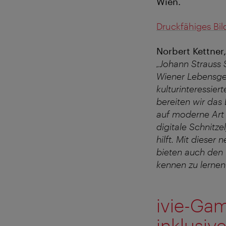
Wien.
Druckfähiges Bi
Norbert Kettner
„Johann Strauss S
Wiener Lebensgef
kulturinteressier
bereiten wir das
auf moderne Art 
digitale Schnitz
hilft. Mit dieser
bieten auch den 
kennen zu lernen 
ivie-Gam
inklusiv