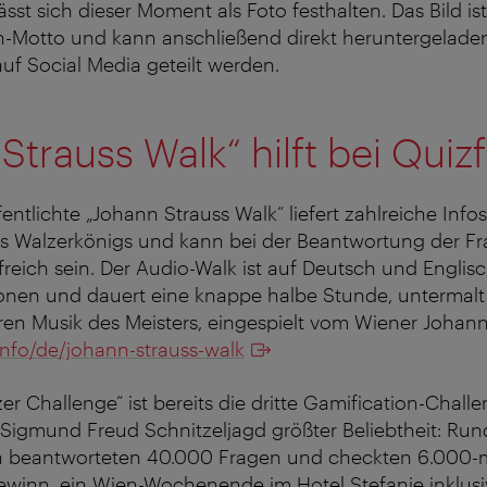
sst sich dieser Moment als Foto festhalten. Das Bild is
otto und kann anschließend direkt heruntergeladen,
auf Social Media geteilt werden.
Strauss Walk“ hilft bei Quiz
fentlichte „Johann Strauss Walk“ liefert zahlreiche Inf
s Walzerkönigs und kann bei der Beantwortung der Fr
lfreich sein. Der Audio-Walk ist auf Deutsch und Englis
ionen und dauert eine knappe halbe Stunde, untermalt
en Musik des Meisters, eingespielt vom Wiener Johann
info/de/johann-strauss-walk
er Challenge“ ist bereits die dritte Gamification-Challe
e Sigmund Freud Schnitzeljagd größter Beliebtheit: Ru
n beantworteten 40.000 Fragen und checkten 6.000-m
ewinn, ein Wien-Wochenende im Hotel Stefanie inklusi