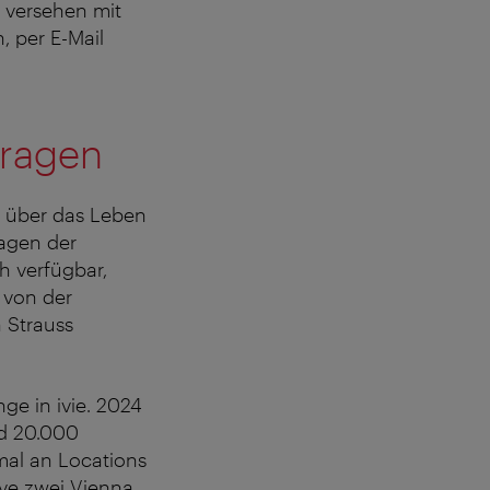
t versehen mit
 per E-Mail
fragen
os über das Leben
agen der
ch verfügbar,
 von der
 Strauss
nge in ivie. 2024
nd 20.000
al an Locations
ve zwei Vienna