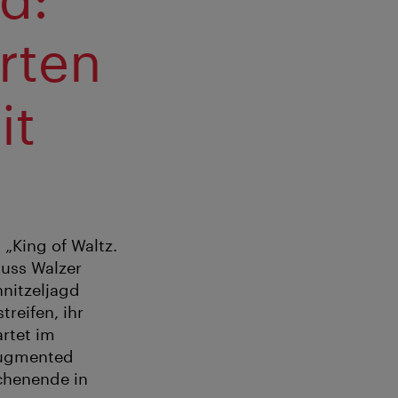
rten
it
 „King of Waltz.
auss Walzer
hnitzeljagd
reifen, ihr
rtet im
 Augmented
chenende in