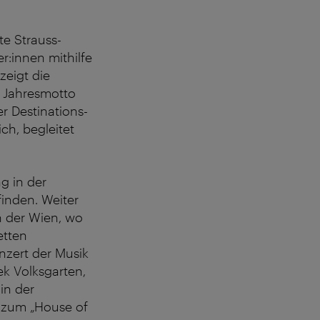
te Strauss-
r:innen mithilfe
zeigt die
m Jahresmotto
er Destinations-
ch, begleitet
g in der
finden. Weiter
n der Wien, wo
etten
nzert der Musik
ek Volksgarten,
in der
d zum „House of