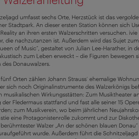
tzeljagd umfasst sechs Orte, Herzstück ist das vergolde
r Stadtpark. An dieser ersten Station können sich Use
ality an ihren ersten Walzerschritten versuchen. ivie 
or, die nachzutanzen ist. Außerdem wird das Sujet zu
ueen of Music“, gestaltet von Julian Lee-Harather, in d
akustisch zum Leben erweckt – die Figuren bewegen si
 des Donauwalzers.
 fünf Orten zählen Johann Strauss‘ ehemalige Wohnun
 der sich noch Originalinstrumente des Walzerkönigs be
en musikalischen Wirkungsstätten: Zum Musiktheater a
 der Fledermaus stattfand und fast alle seiner 15 Oper
rden; zum Musikverein, wo beim jährlichen Neujahrsko
stie eine Protagonistenrolle zukommt und zur Diskoth
berühmtester Walzer „An der schönen blauen Donau“ 
uraufgeführt wurde. Außerdem führt die Schnitzeljag