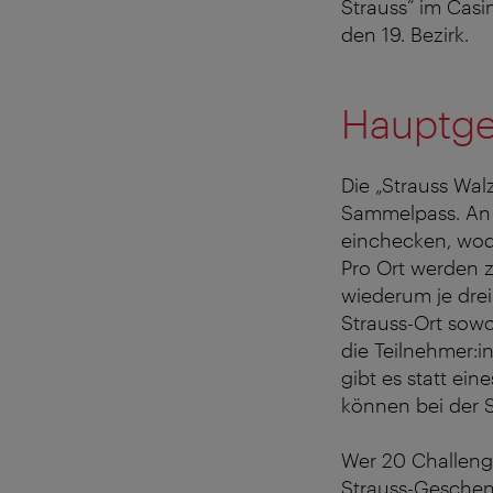
Strauss“ im Casi
den 19. Bezirk.
Hauptge
Die „Strauss Wal
Sammelpass. An 
einchecken, wod
Pro Ort werden z
wiederum je dre
Strauss-Ort sow
die Teilnehmer:
gibt es statt ei
können bei der S
Wer 20 Challenge
Strauss-Geschen