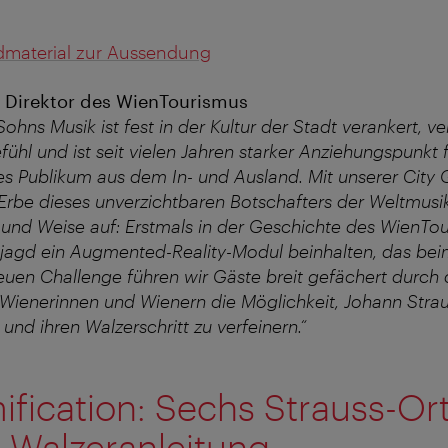
ldmaterial zur Aussendung
, Direktor des WienTourismus
ohns Musik ist fest in der Kultur der Stadt verankert, v
ühl und ist seit vielen Jahren starker Anziehungspunkt 
tes Publikum aus dem In- und Ausland. Mit unserer City 
 Erbe dieses unverzichtbaren Botschafters der Weltmus
und Weise auf: Erstmals in der Geschichte des WienTou
eljagd ein Augmented-Reality-Modul beinhalten, das bei
 neuen Challenge führen wir Gäste breit gefächert durch
Wienerinnen und Wienern die Möglichkeit, Johann Stra
und ihren Walzerschritt zu verfeinern.“
ification: Sechs Strauss-Or
e Walzeranleitung