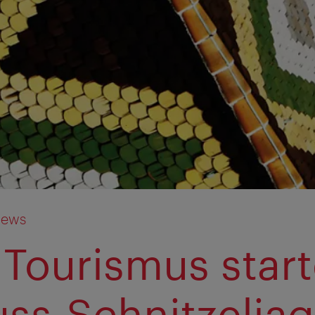
News
Tourismus start
uss-Schnitzeljag