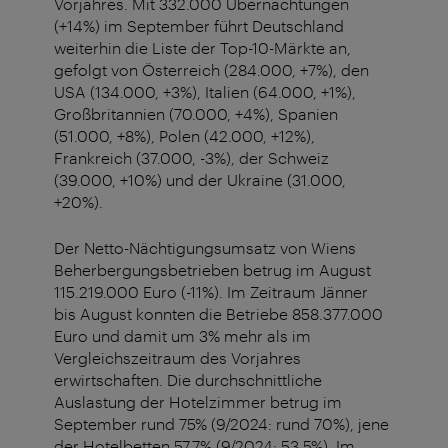
Vorjahres. Mit 332.000 Übernachtungen
(+14%) im September führt Deutschland
weiterhin die Liste der Top-10-Märkte an,
gefolgt von Österreich (284.000, +7%), den
USA (134.000, +3%), Italien (64.000, +1%),
Großbritannien (70.000, +4%), Spanien
(51.000, +8%), Polen (42.000, +12%),
Frankreich (37.000, -3%), der Schweiz
(39.000, +10%) und der Ukraine (31.000,
+20%).
Der Netto-Nächtigungsumsatz von Wiens
Beherbergungsbetrieben betrug im August
115.219.000 Euro (-11%). Im Zeitraum Jänner
bis August konnten die Betriebe 858.377.000
Euro und damit um 3% mehr als im
Vergleichszeitraum des Vorjahres
erwirtschaften. Die durchschnittliche
Auslastung der Hotelzimmer betrug im
September rund 75% (9/2024: rund 70%), jene
der Hotelbetten 57,7% (9/2024: 53,5%). Im