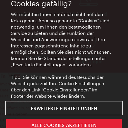
Cookies gefällig?
Vienna Experts Club
Vienna City Card
Wir möchten Ihnen natürlich nicht auf den
Affiliate Programm
Keks gehen. Aber so genannte “Cookies” sind
notwendig, um Ihnen den bestmöglichen
Service zu bieten und die Funktion der
Websites und Auswertungen sowie auf Ihre
Interessen zugeschnittene Inhalte zu
ermöglichen. Sollten Sie dies nicht wünschen,
Werbemittel
Elektronische
können Sie die Standardeinstellungen unter
Rechnungen
„Erweiterte Einstellungen“ verändern.
Tipp: Sie können während des Besuchs der
Website jederzeit Ihre Cookie Einstellungen
Impressum
über den Link “Cookie Einstellungen” im
Datenschutzerklärung
Footer der Website wieder ändern.
Nutzungsbedingungen
Veröffentlichungen gem. EMFG
ERWEITERTE EINSTELLUNGEN
Veröffentlichungen gem. MedKF‑TG
Hinweis geben
Barrierefreiheit
ALLE COOKIES AKZEPTIEREN
Cookie Einstellungen