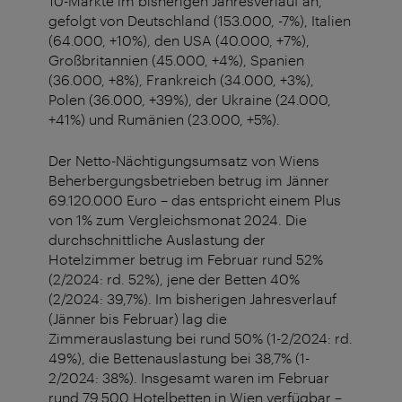
10-Märkte im bisherigen Jahresverlauf an,
gefolgt von Deutschland (153.000, -7%), Italien
(64.000, +10%), den USA (40.000, +7%),
Großbritannien (45.000, +4%), Spanien
(36.000, +8%), Frankreich (34.000, +3%),
Polen (36.000, +39%), der Ukraine (24.000,
+41%) und Rumänien (23.000, +5%).
Der Netto-Nächtigungsumsatz von Wiens
Beherbergungsbetrieben betrug im Jänner
69.120.000 Euro – das entspricht einem Plus
von 1% zum Vergleichsmonat 2024. Die
durchschnittliche Auslastung der
Hotelzimmer betrug im Februar rund 52%
(2/2024: rd. 52%), jene der Betten 40%
(2/2024: 39,7%). Im bisherigen Jahresverlauf
(Jänner bis Februar) lag die
Zimmerauslastung bei rund 50% (1-2/2024: rd.
49%), die Bettenauslastung bei 38,7% (1-
2/2024: 38%). Insgesamt waren im Februar
rund 79.500 Hotelbetten in Wien verfügbar –