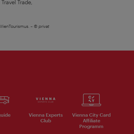
Travel Trade,
 WienTourismus.
–
© privat
Anita Paic verstärkt als Leiterin de
uide
Vienna Experts
Vienna City Card
Club
Affiliate
Programm