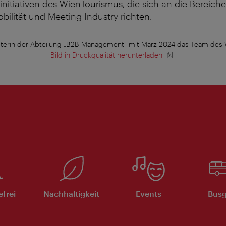
itiativen des WienTourismus, die sich an die Bereiche 
obilität und Meeting Industry richten.
 Leiterin der Abteilung „B2B Management“ mit März 2024 das Team des
Bild in Druckqualität herunterladen
efrei
Nachhaltigkeit
Events
Busg