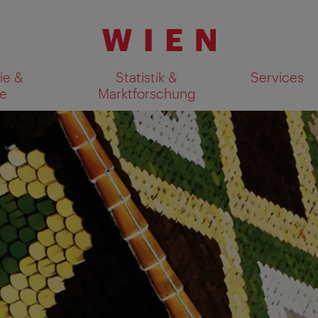
ie &
Statistik &
Services
e
Marktforschung
Suchergebnisse auf Karte an