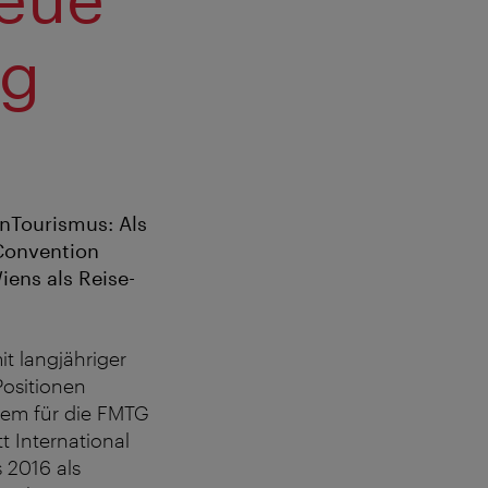
ng
enTourismus: Als
Convention
iens als Reise-
it langjähriger
Positionen
rem für die FMTG
t International
s 2016 als