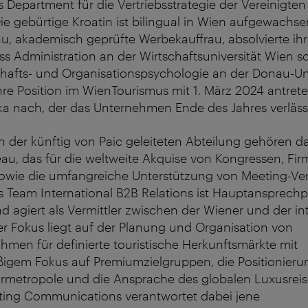
es Department für die Vertriebsstrategie der Vereinigt
Die gebürtige Kroatin ist bilingual in Wien aufgewachse
u, akademisch geprüfte Werbekauffrau, absolvierte ih
ss Administration an der Wirtschaftsuniversität Wien s
schafts- und Organisationspsychologie an der Donau-Un
ihre Position im WienTourismus mit 1. März 2024 antret
ka nach, der das Unternehmen Ende des Jahres verläss
 der künftig von Paic geleiteten Abteilung gehören d
au, das für die weltweite Akquise von Kongressen, F
sowie die umfangreiche Unterstützung von Meeting-Ver
as Team International B2B Relations ist Hauptansprechpa
nd agiert als Vermittler zwischen der Wiener und der in
r Fokus liegt auf der Planung und Organisation von
men für definierte touristische Herkunftsmärkte mit
gem Fokus auf Premiumzielgruppen, die Positionieru
urmetropole und die Ansprache des globalen Luxusrei
ing Communications verantwortet dabei jene