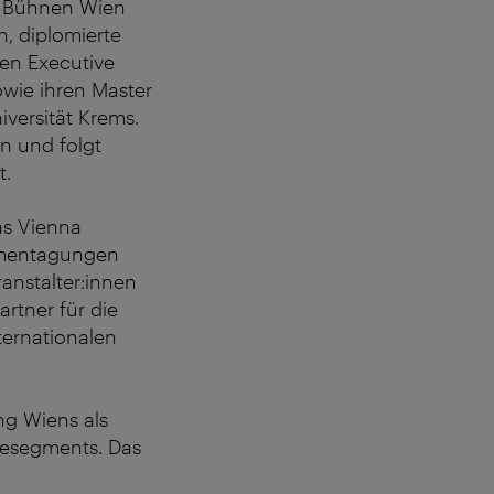
en Bühnen Wien
n, diplomierte
ren Executive
owie ihren Master
iversität Krems.
en und folgt
t.
as Vienna
irmentagungen
anstalter:innen
rtner für die
ternationalen
ng Wiens als
sesegments. Das