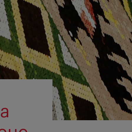
ta
neue