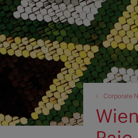
Zurück
Corporate 
zu:
Wien
Paic