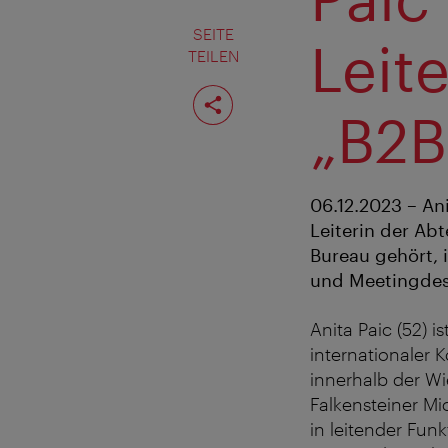
SEITE
Leit
TEILEN
Seite
teilen
„B2
06.12.2023 – An
Leiterin der Ab
Bureau gehört, i
und Meetingdes
Anita Paic (52) 
internationaler 
innerhalb der W
Falkensteiner Mi
in leitender Funk