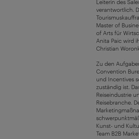
Leiterin des Sal
verantwortlich. 
Tourismuskauffra
Master of Busine
of Arts für Wirt
Anita Paic wird 
Christian Woron
Zu den Aufgaben
Convention Bure
und Incentives 
zuständig ist. D
Reiseindustrie u
Reisebranche. De
Marketingmaßnah
schwerpunktmäßi
Kunst- und Kult
Team B2B Market