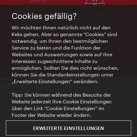
Vienna Experts Club
Vienna City Card
Cookies gefällig?
Affiliate Programm
Wir möchten Ihnen natürlich nicht auf den
Keks gehen. Aber so genannte “Cookies” sind
notwendig, um Ihnen den bestmöglichen
Service zu bieten und die Funktion der
Websites und Auswertungen sowie auf Ihre
Werbemittel
Elektronische
Interessen zugeschnittene Inhalte zu
Rechnungen
ermöglichen. Sollten Sie dies nicht wünschen,
können Sie die Standardeinstellungen unter
„Erweiterte Einstellungen“ verändern.
Impressum
Tipp: Sie können während des Besuchs der
Datenschutzerklärung
Website jederzeit Ihre Cookie Einstellungen
Nutzungsbedingungen
über den Link “Cookie Einstellungen” im
Veröffentlichungen gem. EMFG
Footer der Website wieder ändern.
Veröffentlichungen gem. MedKF‑TG
Hinweis geben
Barrierefreiheit
ERWEITERTE EINSTELLUNGEN
Cookie Einstellungen