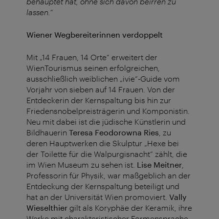
behauptet hat, ohne sich davon beirren zu
lassen.“
Wiener Wegbereiterinnen verdoppelt
Mit „14 Frauen, 14 Orte“ erweitert der
WienTourismus seinen erfolgreichen,
ausschließlich weiblichen „ivie“-Guide vom
Vorjahr von sieben auf 14 Frauen. Von der
Entdeckerin der Kernspaltung bis hin zur
Friedensnobelpreisträgerin und Komponistin.
Neu mit dabei ist die jüdische Künstlerin und
Bildhauerin
Teresa Feodorowna Ries
, zu
deren Hauptwerken die Skulptur „Hexe bei
der Toilette für die Walpurgisnacht“ zählt, die
im Wien Museum zu sehen ist.
Lise Meitner
,
Professorin für Physik, war maßgeblich an der
Entdeckung der Kernspaltung beteiligt und
hat an der Universität Wien promoviert.
Vally
Wieselthier
gilt als Koryphäe der Keramik, ihre
Werke mit charakteristischer Formensprache