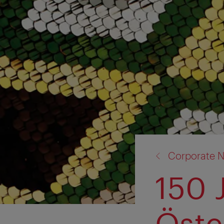
Zurück
Corporate N
zu:
150 
Öste