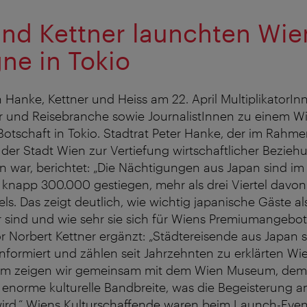
nd Kettner launchten Wie
e in Tokio
n Hanke, Kettner und Heiss am 22. April MultiplikatorIn
ur und Reisebranche sowie JournalistInnen zu einem W
Botschaft in Tokio. Stadtrat Peter Hanke, der im Rahme
 der Stadt Wien zur Vertiefung wirtschaftlicher Bezie
war, berichtet: „Die Nächtigungen aus Japan sind i
 knapp 300.000 gestiegen, mehr als drei Viertel davon 
ls. Das zeigt deutlich, wie wichtig japanische Gäste al
r sind und wie sehr sie sich für Wiens Premiumangebote
r Norbert Kettner ergänzt: „Städtereisende aus Japan s
r informiert und zählen seit Jahrzehnten zu erklärten W
äum zeigen wir gemeinsam mit dem Wien Museum, dem
norme kulturelle Bandbreite, was die Begeisterung an
wird.“ Wiens Kulturschaffende waren beim Launch-Eve