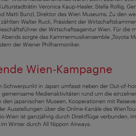
ulturstadträtin Veronica Kaup-Hasler, Stella Rollig, Gen
nd Matti Bunzl, Direktor des Wien Museums. Zu den we
 zählten Walter Ruck, Präsident der Wirtschaftskamme
Geschäftsführer der Wirtschaftsagentur Wien. Für die m
bends sorgte das Kammermusikensemble „Toyota Mas
edern der Wiener Philharmoniker.
ende Wien-Kampagne
en-Schwerpunkt in Japan umfasst neben der Out-of-h
 gemeinsame Medienaktivitäten rund um die einzelnen
n den japanischen Museen, Kooperationen mit Reiseve
er Ausstellungen über die Online-Kanäle des WienTou
io-Wien ist ganzjährig durch Direktflüge verbunden, 
, im Winter durch All Nippon Airways.