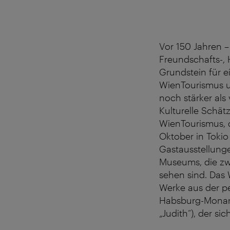
Vor 150 Jahren –
Freundschafts-, 
Grundstein für e
WienTourismus u
noch stärker als 
Kulturelle Schät
WienTourismus, d
Oktober in Tokio
Gastausstellung
Museums, die zw
sehen sind. Das
Werke aus der p
Habsburg-Monarc
„Judith“), der si