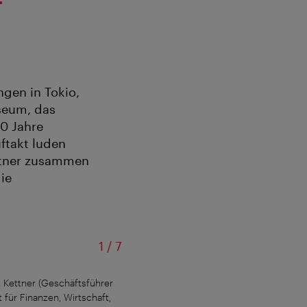
gen in Tokio,
seum, das
0 Jahre
ftakt luden
ettner zusammen
ie
von
1
/
7
rt Kettner (Geschäftsführer
V.l.n.r.: Tourismusdirektor Norbert Kett
 für Finanzen, Wirtschaft,
Heiss und Peter Hanke (Stadtrat für