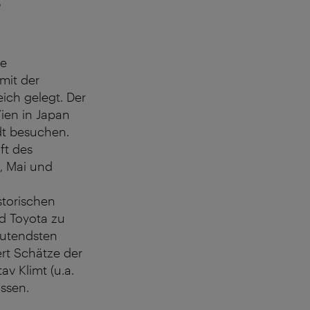
a
he
mit der
ich gelegt. Der
ien in Japan
adt besuchen.
ft des
, Mai und
storischen
d Toyota zu
eutendsten
rt Schätze der
v Klimt (u.a.
assen.