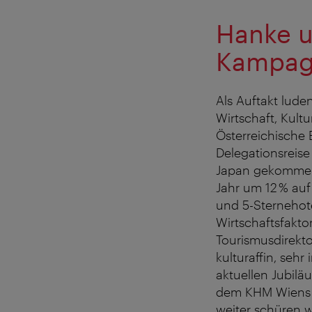
Hanke u
Kampagn
Als Auftakt lude
Wirtschaft, Kult
Österreichische 
Delegationsreise
Japan gekommen 
Jahr um 12 % auf
und 5-Sternehote
Wirtschaftsfakto
Tourismusdirekto
kulturaffin, seh
aktuellen Jubil
dem KHM Wiens e
weiter schüren 