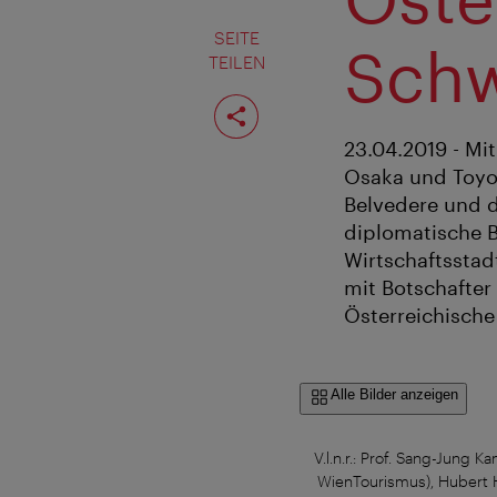
SEITE
Schw
TEILEN
Seite
teilen
23.04.2019 - M
Osaka und Toyo
Belvedere und 
diplomatische B
Wirtschaftsstad
mit Botschafter
Österreichische 
Alle Bilder anzeigen
V.l.n.r.: Prof. Sang-Jung 
WienTourismus), Hubert He