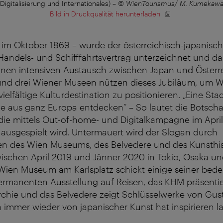
Digitalisierung und Internationales)
–
© WienTourismus/ M. Kumekaw
Bild in Druckqualität herunterladen
 im Oktober 1869 – wurde der österreichisch-japanisc
Handels- und Schifffahrtsvertrag unterzeichnet und da
inen intensiven Austausch zwischen Japan und Österre
nd drei Wiener Museen nützen dieses Jubiläum, um W
vielfältige Kulturdestination zu positionieren. „Eine St
ze aus ganz Europa entdecken“ – So lautet die Botscha
ie mittels Out-of-home- und Digitalkampagne im April
 ausgespielt wird. Untermauert wird der Slogan durch
en des Wien Museums, des Belvedere und des Kunsthi
ischen April 2019 und Jänner 2020 in Tokio, Osaka un
 Wien Museum am Karlsplatz schickt einige seiner bed
ermanenten Ausstellung auf Reisen, das KHM präsentie
hie und das Belvedere zeigt Schlüsselwerke von Gusta
ch immer wieder von japanischer Kunst hat inspirieren l