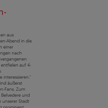
n-
nen aus
ien-Abend in die
n einer
hungen nach
m vergangenen
entfielen auf 4-
s
 interessieren.“
ind äußerst
ien-Fans. Zum
 Belvedere und
 unserer Stadt
nt prominent