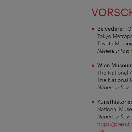
VORSCH
Belvedere: „G
Tokyo Metropol
Toyota Municip
Nähere Infos
:
Wien Museum:
The National A
The National 
Nähere Infos
:
Kunsthistori
National Muse
Nähere Infos:
https://pres