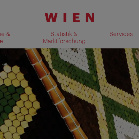
ie &
Statistik &
Services
e
Marktforschung
Suchergebnisse auf Karte an