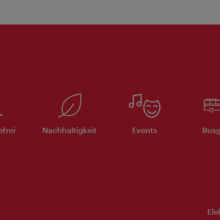
efrei
Nachhaltigkeit
Events
Busg
Ele