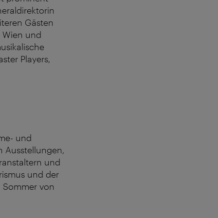
eraldirektorin
iteren Gästen
r Wien und
usikalische
ter Players,
ome- und
 Ausstellungen,
ranstaltern und
rismus und der
im Sommer von