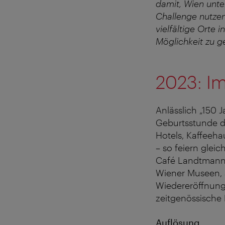
damit, Wien unter
Challenge nutzen
vielfältige Orte
Möglichkeit zu g
2023: Im
Anlässlich „150 
Geburtsstunde d
Hotels, Kaffeeh
– so feiern glei
Café Landtmann 
Wiener Museen, 
Wiedereröffnunge
zeitgenössische 
Auflösung