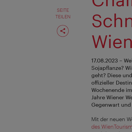
SEITE
Schn
TEILEN
Seite
teilen
Wie
17.08.2023 – We
Sojapflanze? Wi
geht? Diese und
offizieller Des
Wochenende im 
Jahre Wiener We
Gegenwart und f
Mit der neuen We
des WienTourism