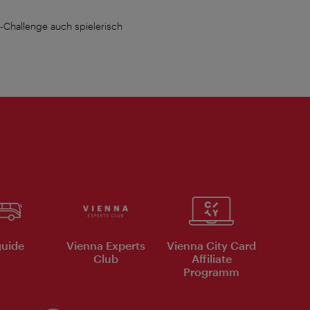
-Challenge auch spielerisch
Insgesamt 9 Orte, darunter das MAK,
uide
Vienna Experts
Vienna City Card
Club
Affiliate
Programm