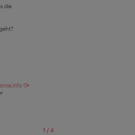
s die
 geht?
enna.info
r
von
1
/
4