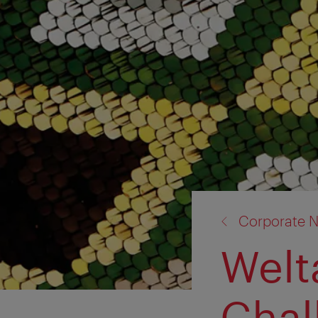
Zurück
Corporate N
zu:
Welt
Chal