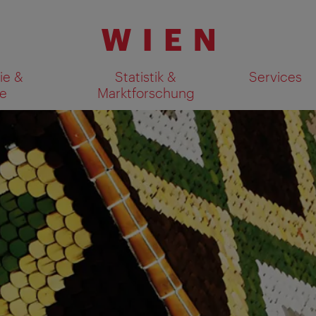
ie &
Statistik &
Services
e
Marktforschung
Suchergebnisse auf Karte an