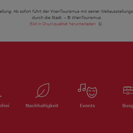
ellung: Ab sofort führt der WienTourismus mit seiner Weltausstellungs
durch die Stadt.
–
© WienTourismus
Bild in Druckqualität herunterladen
efrei
Nachhaltigkeit
Events
Busg