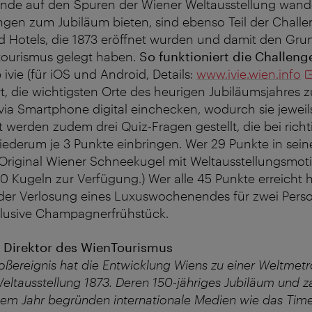
ende auf den Spuren der Wiener Weltausstellung wand
gen zum Jubiläum bieten, sind ebenso Teil der Challe
 Hotels, die 1873 eröffnet wurden und damit den Grun
tourismus gelegt haben.
So funktioniert die Challeng
ivie (für iOS und Android, Details:
www.ivie.wien.info
t, die wichtigsten Orte des heurigen Jubiläumsjahres 
via Smartphone digital einchecken, wodurch sie jeweil
 werden zudem drei Quiz-Fragen gestellt, die bei richt
ederum je 3 Punkte einbringen. Wer 29 Punkte in se
 Original Wiener Schneekugel mit Weltausstellungsmot
 Kugeln zur Verfügung.) Wer alle 45 Punkte erreicht 
der Verlosung eines Luxuswochenendes für zwei Pers
inklusive Champagnerfrühstück.
, Direktor des WienTourismus
oßereignis hat die Entwicklung Wiens zu einer Weltmetr
Weltausstellung 1873. Deren 150-jähriges Jubiläum und z
esem Jahr begründen internationale Medien wie das Ti