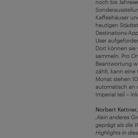
noch bis Jahres
Sonderausstellun
Kaffeehäuser und
heutigen Städte
Destinations-App 
User aufgeforder
Dort können sie 
sammeln. Pro Ort
Beantwortung wi
zählt, kann eine
Monat stehen 100
automatisch an 
Imperial teil – 
Norbert Kettner
„Kein anderes Gr
geprägt als die 
Highlights in di