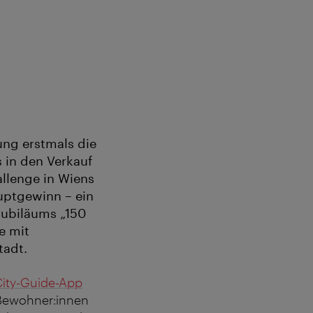
ung erstmals die
 in den Verkauf
allenge in Wiens
auptgewinn – ein
Jubiläums „150
e mit
tadt.
City-Guide-App
Bewohner:innen