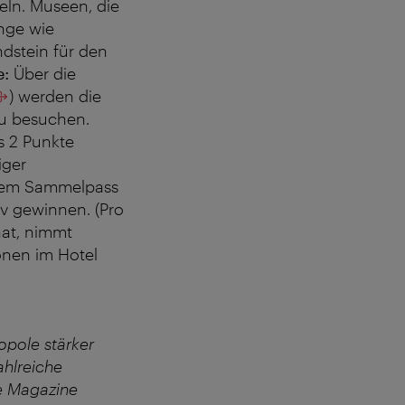
eln. Museen, die
nge wie
dstein für den
e:
Über die
) werden die
zu besuchen.
s 2 Punkte
iger
inem Sammelpass
iv gewinnen. (Pro
hat, nimmt
onen im Hotel
opole stärker
ahlreiche
me Magazine