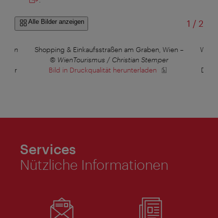
von
Alle Bilder anzeigen
1
/
2
istian
Shopping & Einkaufsstraßen am Graben, Wien
–
Wien
© WienTourismus / Christian Stemper
fügbar
Bild in Druckqualität herunterladen
Diese
Services
Nützliche Informationen