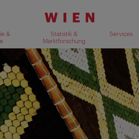
ie &
Statistik &
Services
e
Marktforschung
Suchergebnisse auf Karte an