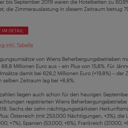
er bis September 2019 waren die Hotelbetten zu 60,9%
et, die Zimmerauslastung in diesem Zeitraum betrug 7
 IM DETAIL
 inkl. Tabelle
tigungsumsätze von Wiens Beherbergungsbetrieben m
88,8 Millionen Euro aus – ein Plus von 15,8%. Für Jänn
Umsätze damit bei 628,2 Millionen Euro (+19,8%) – der
 selben Zeitraum lag bei +8,8%.
zahlen liegen auch schon für den heurigen September
achtungen registrierten Wiens Beherbergungsbetriebe
18. Sechs der zehn nächtigungsstärksten Herkunftsm
lus: Österreich (mit 253.000 Nächtigungen, +3%), die 
.000, +7%), Spanien (53.000, +6%), Frankreich (37.000, 