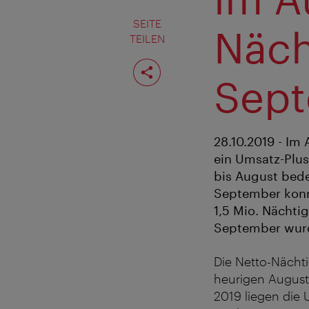
SEITE
Näch
TEILEN
Seite
teilen
Sep
28.10.2019 - Im 
ein Umsatz-Plus
bis August bede
September konn
1,5 Mio. Nächt
September wurde
Die Netto-Näch
heurigen August 
2019 liegen die 