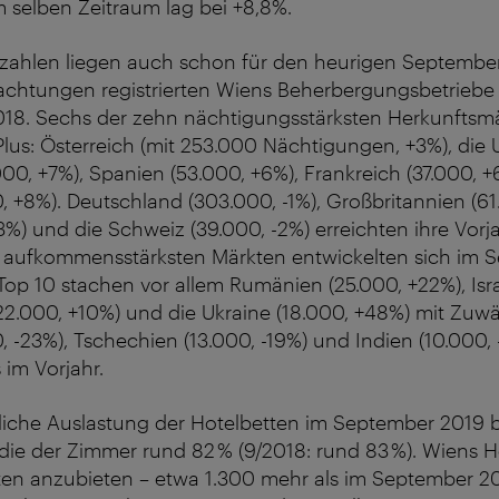
 selben Zeitraum lag bei +8,8%.
zahlen liegen auch schon für den heurigen September
achtungen registrierten Wiens Beherbergungsbetriebe
18. Sechs der zehn nächtigungsstärksten Herkunftsm
lus: Österreich (mit 253.000 Nächtigungen, +3%), die 
.000, +7%), Spanien (53.000, +6%), Frankreich (37.000, 
, +8%). Deutschland (303.000, -1%), Großbritannien (61.
3%) und die Schweiz (39.000, -2%) erreichten ihre Vorj
 aufkommensstärksten Märkten entwickelten sich im S
Top 10 stachen vor allem Rumänien (25.000, +22%), Isra
22.000, +10%) und die Ukraine (18.000, +48%) mit Zuw
, -23%), Tschechien (13.000, -19%) und Indien (10.000,
 im Vorjahr.
tliche Auslastung der Hotelbetten im September 2019 
 die der Zimmer rund 82 % (9/2018: rund 83 %). Wiens Ho
en anzubieten – etwa 1.300 mehr als im September 201