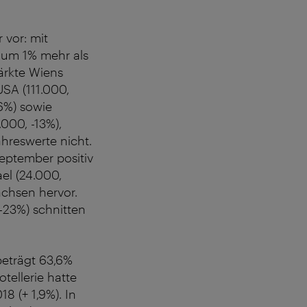
 vor: mit
 um 1% mehr als
ärkte Wiens
USA (111.000,
+6%) sowie
000, -13%),
ahreswerte nicht.
eptember positiv
el (24.000,
ächsen hervor.
 -23%) schnitten
beträgt 63,6%
tellerie hatte
8 (+ 1,9%). In