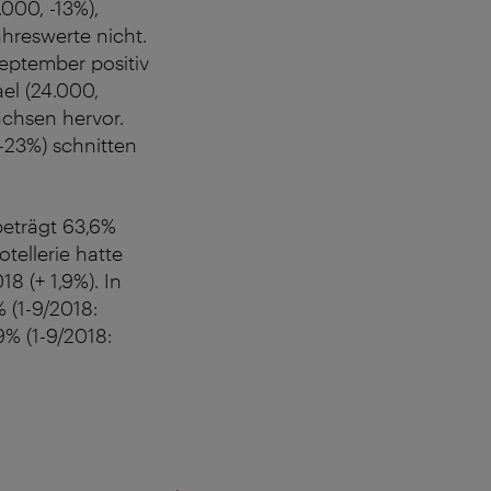
000, -13%),
ahreswerte nicht.
eptember positiv
el (24.000,
ächsen hervor.
 -23%) schnitten
beträgt 63,6%
tellerie hatte
8 (+ 1,9%). In
 (1-9/2018:
9% (1-9/2018: