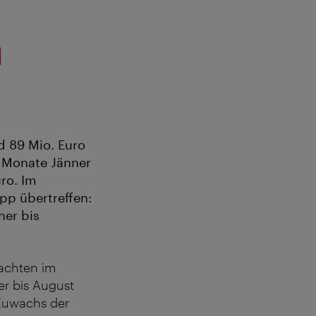
m
nd 89 Mio. Euro
e Monate Jänner
ro. Im
p übertreffen:
ner bis
achten im
er bis August
 Zuwachs der