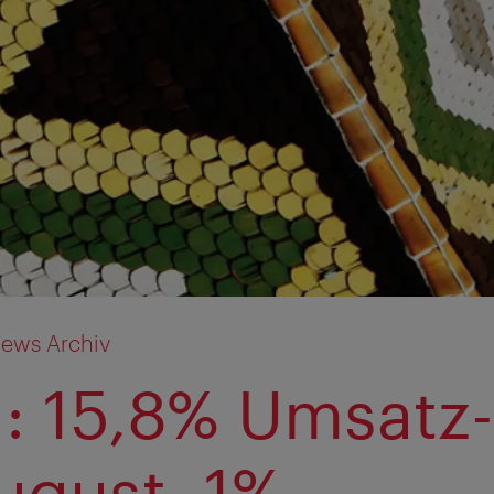
ews Archiv
: 15,8% Umsatz-
ugust, 1%