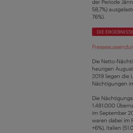
der Periode Jänn
58,7%) ausgelast
76%).
DIE ERGEBNISSE
Presseaussendung
Die Netto-Näch
heurigen August 
2019 liegen die 
Nächtigungen im
Die Nächtigungs
1.481.000 Übern
im September 20
waren dabei im P
+6%), Italien (51