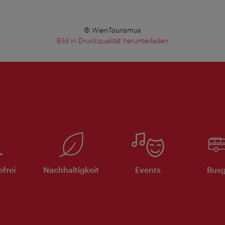
© WienTourismus
Bild in Druckqualität herunterladen
efrei
Nachhaltigkeit
Events
Busg