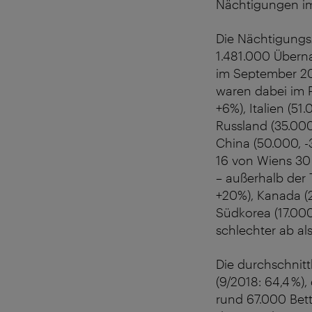
Nächtigungen im
Die Nächtigungs
1.481.000 Übern
im September 20
waren dabei im P
+6%), Italien (51
Russland (35.000
China (50.000, -
16 von Wiens 30
– außerhalb der 
+20%), Kanada (
Südkorea (17.000
schlechter ab als
Die durchschnit
(9/2018: 64,4 %),
rund 67.000 Bett