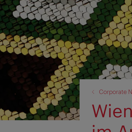
Zurück
Corporate N
zu:
Wien
im A