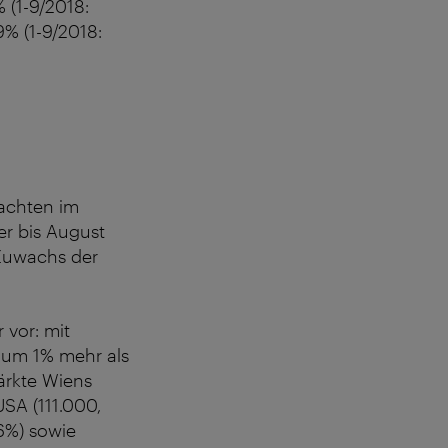
 (1-9/2018:
9% (1-9/2018:
achten im
er bis August
 Zuwachs der
 vor: mit
 um 1% mehr als
ärkte Wiens
USA (111.000,
+6%) sowie