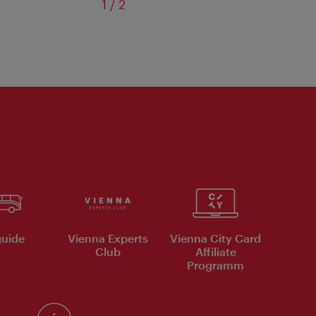
von
1
/
2
uide
Vienna Experts
Vienna City Card
Club
Affiliate
Programm