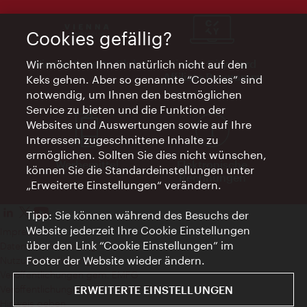
Cookies gefällig?
Vienna Experts Club
Vienna City Card
Wir möchten Ihnen natürlich nicht auf den
Affiliate Programm
Keks gehen. Aber so genannte “Cookies” sind
notwendig, um Ihnen den bestmöglichen
Service zu bieten und die Funktion der
Websites und Auswertungen sowie auf Ihre
Interessen zugeschnittene Inhalte zu
ermöglichen. Sollten Sie dies nicht wünschen,
Werbemittel
Elektronische
können Sie die Standardeinstellungen unter
Rechnungen
„Erweiterte Einstellungen“ verändern.
Tipp: Sie können während des Besuchs der
Website jederzeit Ihre Cookie Einstellungen
Impressum
über den Link “Cookie Einstellungen” im
Datenschutzerklärung
Footer der Website wieder ändern.
Nutzungsbedingungen
Veröffentlichungen gem. EMFG
ERWEITERTE EINSTELLUNGEN
Veröffentlichungen gem. MedKF‑TG
Hinweis geben