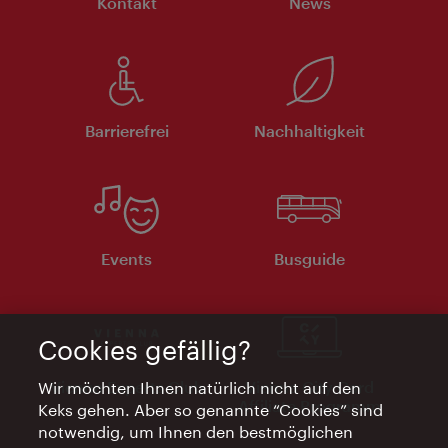
Kontakt
News
Barrierefrei
Nachhaltigkeit
Events
Busguide
Cookies gefällig?
Vienna Experts Club
Vienna City Card
Wir möchten Ihnen natürlich nicht auf den
Affiliate Programm
Keks gehen. Aber so genannte “Cookies” sind
notwendig, um Ihnen den bestmöglichen