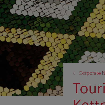
Zurück
Corporate N
zu:
Tour
Kett