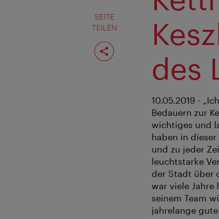
SEITE
Kesz
TEILEN
Seite
teilen
des L
10.05.2019 - „I
Bedauern zur Ken
wichtiges und l
haben in dieser 
und zu jeder Ze
leuchtstarke Ve
der Stadt über 
war viele Jahre 
seinem Team wün
jahrelange gute