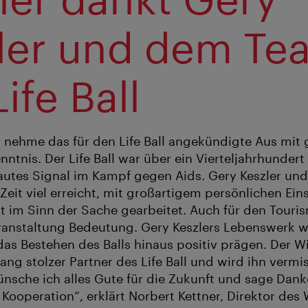
ler und dem Te
ife Ball
ch nehme das für den Life Ball angekündigte Aus mit
ntnis. Der Life Ball war über ein Vierteljahrhundert
autes Signal im Kampf gegen Aids. Gery Keszler un
Zeit viel erreicht, mit großartigem persönlichen Eins
it im Sinn der Sache gearbeitet. Auch für den Touri
ranstaltung Bedeutung. Gery Keszlers Lebenswerk 
das Bestehen des Balls hinaus positiv prägen. Der 
lang stolzer Partner des Life Ball und wird ihn verm
sche ich alles Gute für die Zukunft und sage Danke
 Kooperation“, erklärt Norbert Kettner, Direktor des