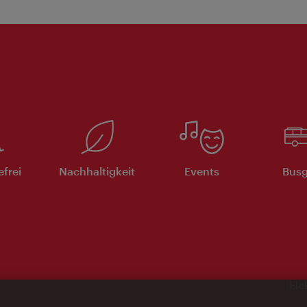
efrei
Nachhaltigkeit
Events
Busg
Ele