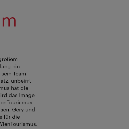
am
 großem
 lang ein
d sein Team
atz, unbeirrt
smus hat die
wird das Image
WienTourismus
issen. Gery und
 für die
 WienTourismus.