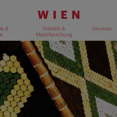
ie &
Statistik &
Services
e
Marktforschung
Suchergebnisse auf Karte an