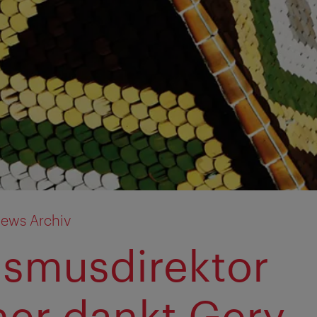
ews Archiv
ismusdirektor
ner dankt Gery