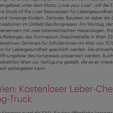
gefasst unter dem Motto „Love your Liver“, will die
the Study of the Liver Bewusstsein für Lebergesundheit
nd Vorsorge fördern. Zentraler Baustein ist dabei di
nisationen im Umfeld des Kongresses. Am Montag, den 
emeinsam mit zwei österreichischen Hepatologen, Pro
s Reiberger, das Gymnasium Draschestraße in Wien 23
eraktiven Seminars für Schüler:innen im Alter von 10 bi
n für Lebergesundheit geschärft werden. Sie entwerfe
röffnungsfeier des Kongresses präsentiert werden. Auc
sdirektion Wien zur Verfügung gestellt, die es an inter
tadt weitergeben kann.
ien: Kostenloser Leber-Che
ng-Truck
Kongress nutzt die EASL für eine öffentliche Veransta