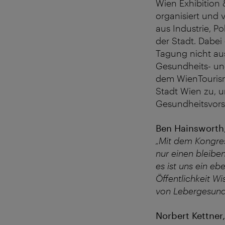
Wien Exhibition 
organisiert und 
aus Industrie, P
der Stadt. Dabei
Tagung nicht aus
Gesundheits- und
dem WienTourism
Stadt Wien zu, 
Gesundheitsvors
Ben Hainsworth,
„Mit dem Kongres
nur einen bleibe
es ist uns ein eb
Öffentlichkeit W
von Lebergesundh
Norbert Kettner