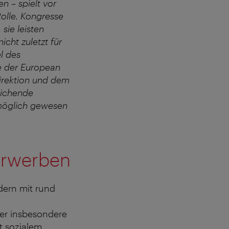
n – spielt vor
olle. Kongresse
sie leisten
cht zuletzt für
l des
ke der European
direktion und dem
eichende
 möglich gewesen
erwerben
dern mit rund
ier insbesondere
t sozialem