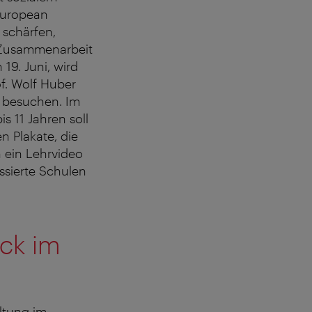
 European
 schärfen,
e Zusammenarbeit
19. Juni, wird
f. Wolf Huber
 besuchen. Im
s 11 Jahren soll
n Plakate, die
h ein Lehrvideo
essierte Schulen
ck im
ltung im