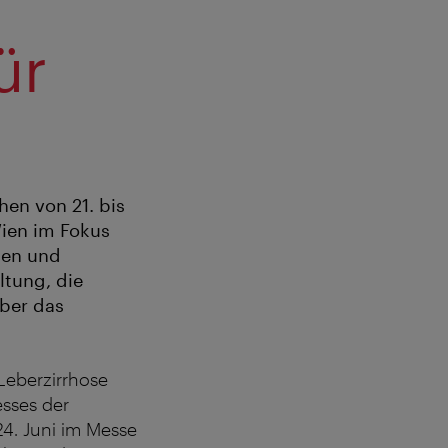
ür
hen von 21. bis
Wien im Fokus
den und
ltung, die
ber das
Leberzirrhose
sses der
24. Juni im Messe