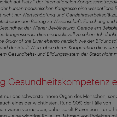
rlich auf Platz 1 der internationalen Kongressmetropole
 der humanmedizinischen Kongresse eine wesentliche R
t nicht nur Wertschöpfung und Ganzjahresarbeitsplätze, 
ntscheidenden Beitrag zu Wissenschaft, Forschung und ni
Gesundheit der Wiener Bevölkerung. Gerade am Beispie
erkongresses ist dies eindrucksvoll zu sehen. Ich dan
the Study of the Liver ebenso herzlich wie der Bildungs
und der Stadt Wien, ohne deren Kooperation die weitr
dem Gesundheits- und Bildungssystem der Stadt nicht
tig Gesundheitskompetenz 
cht nur das schwerste innere Organ des Menschen, son
auch eines der wichtigsten. Rund 90% der Fälle von
en wären vermeidbar, daher spielt Prävention – und h
ng – eine wichtige Rolle. Im Rahmen von Projekten mi