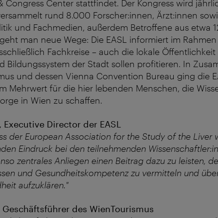
& Congress Center stattfindet. Der Kongress wird jährl
versammelt rund 8.000 Forscher:innen, Ärzt:innen sowi
olitik und Fachmedien, außerdem Betroffene aus etwa 
 geht man neue Wege: Die EASL informiert im Rahmen i
schließlich Fachkreise – auch die lokale Öffentlichkeit
 Bildungssystem der Stadt sollen profitieren. In Zus
us und dessen Vienna Convention Bureau ging die EA
um Mehrwert für die hier lebenden Menschen, die Wiss
orge in Wien zu schaffen.
 Executive Director der EASL
s der European Association for the Study of the Liver w
nden Eindruck bei den teilnehmenden Wissenschaftler:in
enso zentrales Anliegen einen Beitrag dazu zu leisten, d
issen und Gesundheitskompetenz zu vermitteln und übe
eit aufzuklären."
, Geschäftsführer des WienTourismus