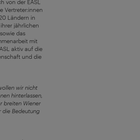
ich von der EASL
e Vertreter:innen
120 Ländern in
hrer jährlichen
 sowie das
ammenarbeit mit
SL aktiv auf die
enschaft und die
ollen wir nicht
nen hinterlassen,
er breiten Wiener
r die Bedeutung