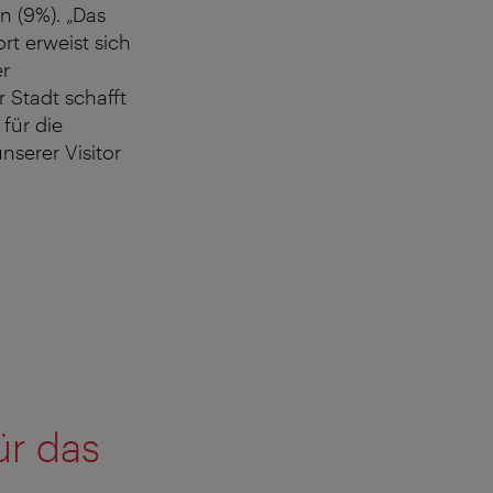
n (9%). „Das
rt erweist sich
er
 Stadt schafft
für die
nserer Visitor
ür das