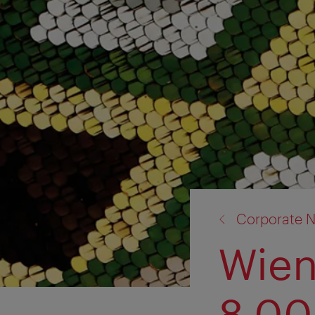
Zurück
Corporate N
zu:
Wien
8.00