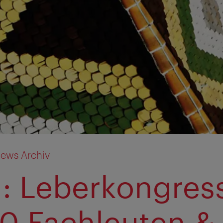
ews Archiv
: Leberkongress
0 Fachleuten &