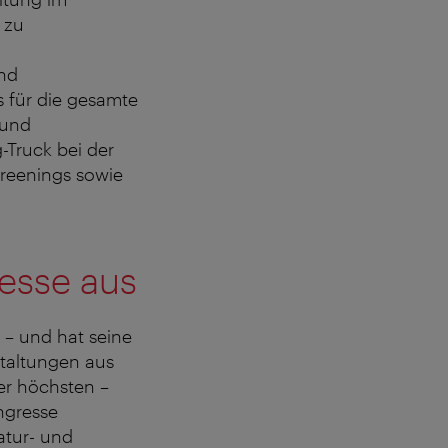
 zu
nd
 für die gesamte
 und
Truck bei der
reenings sowie
esse aus
 – und hat seine
staltungen aus
er höchsten –
ngresse
atur- und