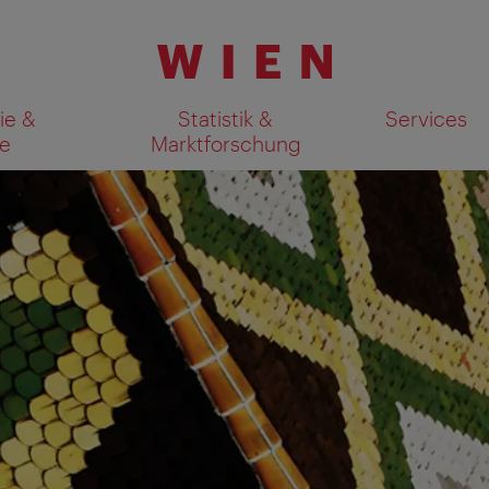
ie &
Statistik &
Services
e
Marktforschung
Suchergebnisse auf Karte an