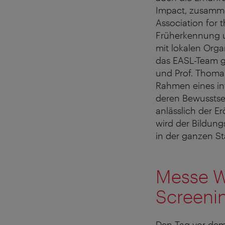
Impact, zusammen
Association for 
Früherkennung u
mit lokalen Orga
das EASL-Team g
und Prof. Thoma
Rahmen eines int
deren Bewusstsei
anlässlich der E
wird der Bildung
in der ganzen S
Messe W
Screeni
Den Tag vor dem 