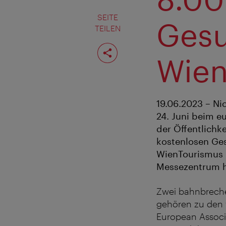
SEITE
Gesu
TEILEN
Seite
teilen
Wien
19.06.2023 – Ni
24. Juni beim e
der Öffentlichk
kostenlosen Ges
WienTourismus 
Messezentrum h
Zwei bahnbreche
gehören zu den 
European Associa