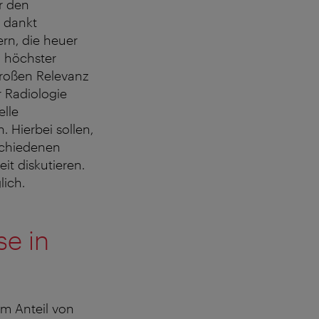
r den
, dankt
rn, die heuer
n höchster
großen Relevanz
r Radiologie
elle
 Hierbei sollen,
schiedenen
t diskutieren.
lich.
se in
m Anteil von