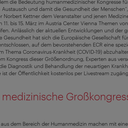
 allem die Bedeutung humanmedizinischer Kongresse fü
en Austausch und damit die Gesundheit der Menschen“
r Norbert Kettner dem Veranstalter und jenen Medizine
 11. bis 15. März im Austria Center Vienna Themen vo
eifen. Anlässlich der aktuellen Entwicklungen und der 
che Gesundheit hat sich die Europäische Gesellschaft fü
g entschlossen, auf dem bevorstehenden ECR eine spezi
m Thema Coronavirus-Krankheit (COVID-19) abzuhalten.
nem Kongress dieser Größenordnung, Experten aus ver
ie Diagnostik und Behandlung der neuartigen Krankhei
 ist der Öffentlichkeit kostenlos per Livestream zugäng
 medizinische Großkongres
 aus dem Bereich der Humanmedizin machen mit eine