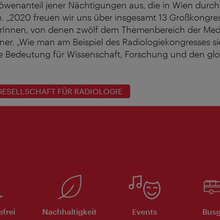
öwenanteil jener Nächtigungen aus, die in Wien durc
n. „2020 freuen wir uns über insgesamt 13 Großkongre
rInnen, von denen zwölf dem Themenbereich der Med
ettner. „Wie man am Beispiel des Radiologiekongresses s
 Bedeutung für Wissenschaft, Forschung und den gl
GESELLSCHAFT FÜR RADIOLOGIE
efrei
Nachhaltigkeit
Events
Busg