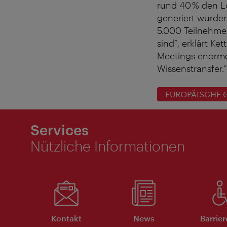
rund 40 % den L
generiert wurde
5.000 Teilnehme
sind“, erklärt K
Meetings enorme
Wissenstransfer.“
EUROPÄISCHE 
Services
Nützliche Informationen
Kontakt
News
Barrier