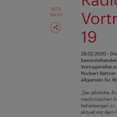
SEITE
Vort
TEILEN
Seite
teilen
19
28.02.2020 - Di
bevorstehenden 
Vortragsreihe z
Norbert Kettner
allgemein für W
„Der jährliche ‚
medizinischen Ko
beherbergen zu k
aktuell mit dem C