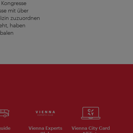
h Kongresse
sse mit über
izin zuzuordnen
ieht, haben
obalen
uide
Vienna Experts
Vienna City Card