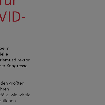
VID-
 beim
elle
rismusdirektor
her Kongresse
u den größten
ahren
lle, wie wir sie
aftlichen