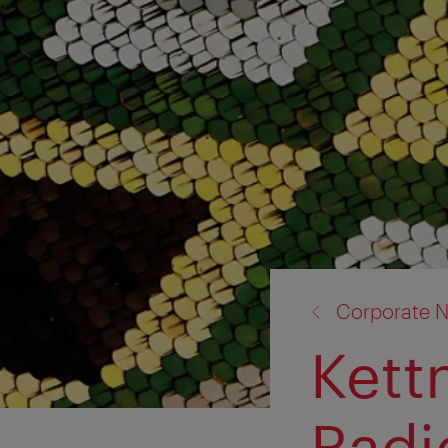
Zurück
Corporate N
zu:
Kett
Radi