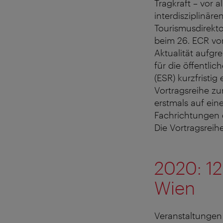
Tragkraft – vor
interdisziplinär
Tourismusdirekto
beim 26. ECR von
Aktualität aufgr
für die öffentli
(ESR) kurzfristi
Vortragsreihe zu
erstmals auf ei
Fachrichtungen d
Die Vortragsreihe
2020: 12
Wien
Veranstaltungen