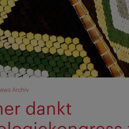
ews Archiv
ner dankt
ologiekongress 