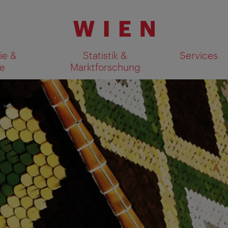
ie &
Statistik &
Services
e
Marktforschung
Suchergebnisse auf Karte an