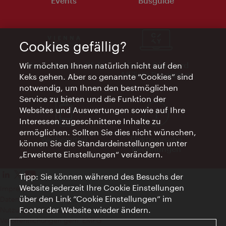
Events
Busguide
Cookies gefällig?
Vienna Experts Club
Vienna City Card
Wir möchten Ihnen natürlich nicht auf den
Affiliate Programm
Keks gehen. Aber so genannte “Cookies” sind
notwendig, um Ihnen den bestmöglichen
Service zu bieten und die Funktion der
Websites und Auswertungen sowie auf Ihre
Interessen zugeschnittene Inhalte zu
ermöglichen. Sollten Sie dies nicht wünschen,
Werbemittel
Elektronische
können Sie die Standardeinstellungen unter
Rechnungen
„Erweiterte Einstellungen“ verändern.
Tipp: Sie können während des Besuchs der
Website jederzeit Ihre Cookie Einstellungen
Impressum
über den Link “Cookie Einstellungen” im
Datenschutzerklärung
Footer der Website wieder ändern.
Nutzungsbedingungen
Veröffentlichungen gem. EMFG