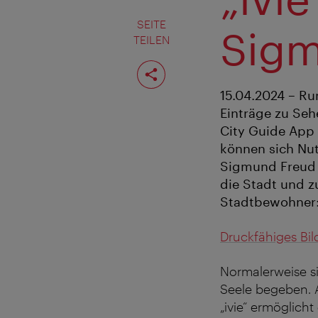
SEITE
Sigm
TEILEN
Seite
teilen
15.04.2024 – R
Einträge zu Seh
City Guide App 
können sich Nut
Sigmund Freud b
die Stadt und zu
Stadtbewohner:
Druckfähiges Bi
Normalerweise si
Seele begeben. A
„ivie“ ermöglich