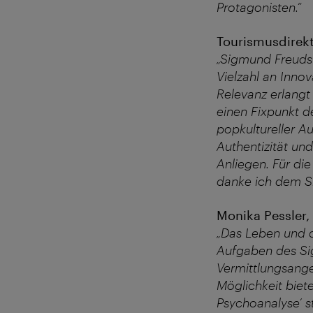
Protagonisten.“
Tourismusdirekt
„Sigmund Freuds 
Vielzahl an Inno
Relevanz erlangt 
einen Fixpunkt d
popkultureller A
Authentizität un
Anliegen. Für di
danke ich dem 
Monika Pessler
„Das Leben und d
Aufgaben des Si
Vermittlungsange
Möglichkeit biet
Psychoanalyse‘ s