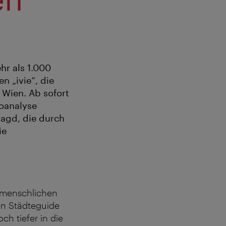
r als 1.000
n „ivie“, die
 Wien. Ab sofort
hoanalyse
agd, die durch
ie
r menschlichen
en Städteguide
h tiefer in die