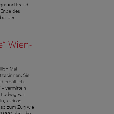
Sigmund Freud
s Ende des
bei der
e“ Wien-
lion Mal
tzer:innen. Sie
 erhältlich.
– vermitteln
r Ludwig van
n, kuriose
nso zum Zug wie
 1.000 über die