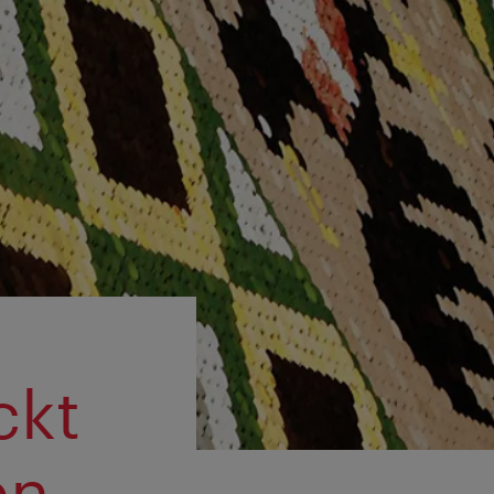
ckt
en