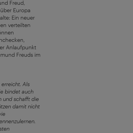
und Freud,
 über Europa
alte: Ein neuer
n verteilten
können
inchecken,
er Anlaufpunkt
igmund Freuds im
erreicht. Als
ie bindet auch
n und schafft die
ützen damit nicht
wie
ennenzulernen.
sten