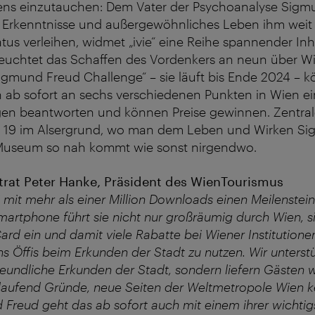
ns einzutauchen: Dem Vater der Psychoanalyse Sigm
e Erkenntnisse und außergewöhnliches Leben ihm weit
tus verleihen, widmet „ivie“ eine Reihe spannender Inh
euchtet das Schaffen des Vordenkers an neun über Wie
Sigmund Freud Challenge“ – sie läuft bis Ende 2024 – 
n ab sofort an sechs verschiedenen Punkten in Wien e
en beantworten und können Preise gewinnen. Zentral
se 19 im Alsergrund, wo man dem Leben und Wirken S
Museum so nah kommt wie sonst nirgendwo.
trat Peter Hanke, Präsident des WienTourismus
mit mehr als einer Million Downloads einen Meilenstein 
martphone führt sie nicht nur großräumig durch Wien, s
ard ein und damit viele Rabatte bei Wiener Institutione
ns Öffis beim Erkunden der Stadt zu nutzen. Wir unterst
eundliche Erkunden der Stadt, sondern liefern Gästen 
laufend Gründe, neue Seiten der Weltmetropole Wien k
Freud geht das ab sofort auch mit einem ihrer wichtig