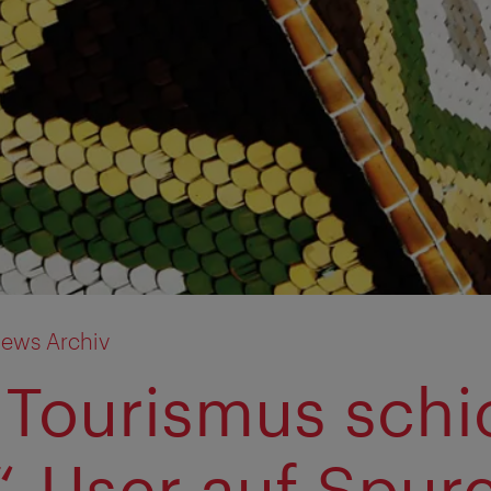
ews Archiv
Tourismus schi
e“-User auf Spur