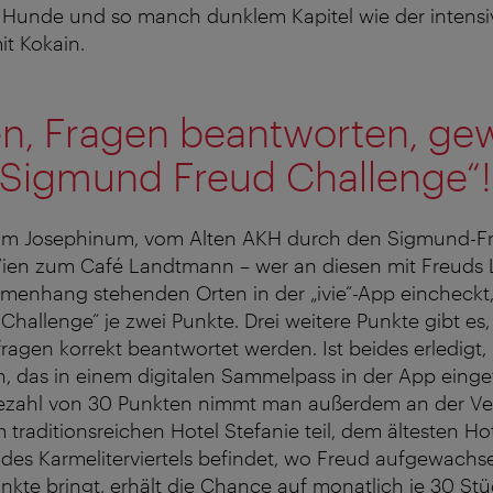
r Hunde und so manch dunklem Kapitel wie der intens
t Kokain.
en, Fragen beantworten, ge
„Sigmund Freud Challenge“!
 Josephinum, vom Alten AKH durch den Sigmund-Fr
 Wien zum Café Landtmann – wer an diesen mit Freuds
menhang stehenden Orten in der „ivie“-App eincheckt,
hallenge“ je zwei Punkte. Drei weitere Punkte gibt es
fragen korrekt beantwortet werden. Ist beides erledigt, 
 das in einem digitalen Sammelpass in der App einget
tezahl von 30 Punkten nimmt man außerdem an der Ve
raditionsreichen Hotel Stefanie teil, dem ältesten Ho
 des Karmeliterviertels befindet, wo Freud aufgewachse
kte bringt, erhält die Chance auf monatlich je 30 Stü