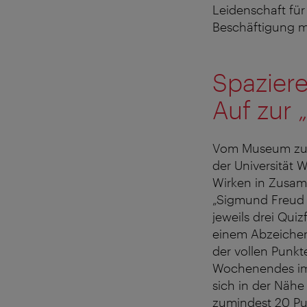
Leidenschaft fü
Beschäftigung mi
Spazier
Auf zur 
Vom Museum zum
der Universität
Wirken in Zusam
„Sigmund Freud C
jeweils drei Quiz
einem Abzeichen,
der vollen Punk
Wochenendes im t
sich in der Nähe
zumindest 20 Pun