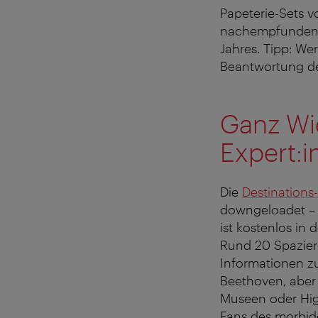
Papeterie-Sets v
nachempfunden wu
Jahres. Tipp: We
Beantwortung de
Ganz Wi
Expert:
Die
Destinations-
downgeloadet – a
ist kostenlos in
Rund 20 Spazier
Informationen zu
Beethoven, aber 
Museen oder Hig
Fans des morbide