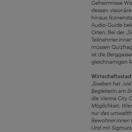
Geheimnisse Wie
dessen visionär
hinaus Ikonensta
Audio-Guide bel
Orten. Bei der „
Teilnehmer:inne
müssen Quizfrag
ist die Berggas
gleichnamigen 
Wirtschaftsstad
„Soeben hat
‚
ivie
‘
Begleiterin am S
die Vienna City C
Möglichkeit, Wie
nur das umweltfr
Bewohner:innen 
Und mit Sigmund 