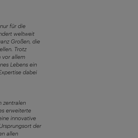
ur für die
ndert weltweit
 ganz Großen, die
llen. Trotz
n vor allem
ines Lebens ein
Expertise dabei
n zentralen
s erweiterte
eine innovative
‚Ursprungsort der
en allen