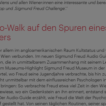
iens und allen Wiener:innen eine interessante und bere
pp und ‚
Sigmund Freud Challenge
‘
.“
o-Walk auf den Spuren eine
ers
r allem im angloamerikanischen Raum Kultstatus und w
t Wien verbunden. Im neuen Sigmund Freud Audio Guide
en, die in unmittelbarem Zusammenhang mit seinem L
om Museums-Highlight Sigmund Freud Museum in der 
ertel, wo Freud seine Jugendjahre verbrachte, bis hin z
ht unmittelbar mit dem einflussreichen Psychologen i
ingen: So verbrachte Freud etwa viel Zeit in den W
uewiese, wo ein Gedenkstein an ihn erinnert, entstand 
r Audio-Guide erzählt, wie Freud die Welt der Psycho
f gestellt hat. Von seinen täglichen Routinen, seiner s