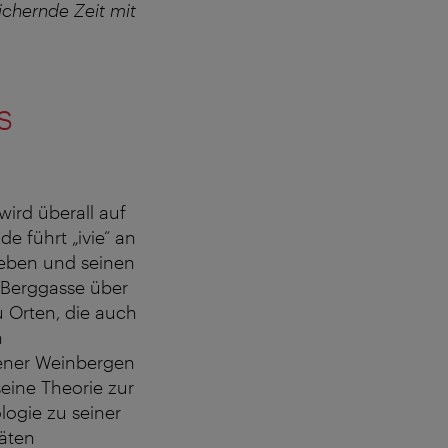
ichernde Zeit mit
s
ird überall auf
 führt „ivie“ an
eben und seinen
Berggasse über
u Orten, die auch
n
iener Weinbergen
seine Theorie zur
logie zu seiner
päten