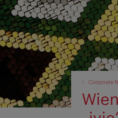
Zurück
Corporate N
zu:
Wien
„ivi