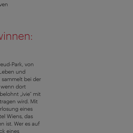
iven
winnen:
eud-Park, von
 Leben und
 sammelt bei der
, wenn dort
belohnt „ivie“ mit
ragen wird. Mit
rlosung eines
tel Wiens, das
n ist. Wer es auf
ck eines