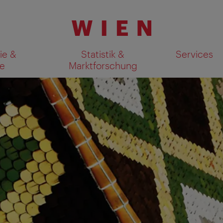
ie &
Statistik &
Services
e
Marktforschung
Suchergebnisse auf Karte an