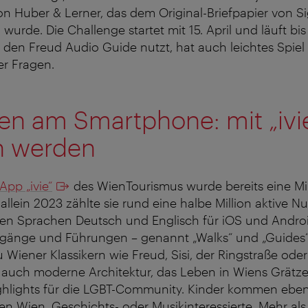
on Huber & Lerner, das dem Original-Briefpapier von 
rde. Die Challenge startet mit 15. April und läuft bi
r den Freud Audio Guide nutzt, hat auch leichtes Spiel 
r Fragen.
en am Smartphone: mit „ivi
in werden
App „ivie“
des WienTourismus wurde bereits eine Mil
llein 2023 zählte sie rund eine halbe Million aktive Nu
 den Sprachen Deutsch und Englisch für iOS und Android
gänge und Führungen – genannt „Walks“ und „Guides“ 
 Wiener Klassikern wie Freud, Sisi, der Ringstraße ode
auch moderne Architektur, das Leben in Wiens Grätzel
hlights für die LGBT-Community. Kinder kommen ebe
n Wien, Geschichts- oder Musikinteressierte. Mehr als