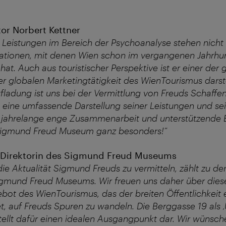
or Norbert Kettner
Leistungen im Bereich der Psychoanalyse stehen nicht n
vationen, mit denen Wien schon im vergangenen Jahrhu
hat. Auch aus touristischer Perspektive ist er einer der
er globalen Marketingtätigkeit des WienTourismus darste
ufladung ist uns bei der Vermittlung von Freuds Schaffe
d eine umfassende Darstellung seiner Leistungen und se
e jahrelange enge Zusammenarbeit und unterstützende 
Sigmund Freud Museum ganz besonders!“
, Direktorin des Sigmund Freud Museums
ie Aktualität Sigmund Freuds zu vermitteln, zählt zu de
gmund Freud Museums. Wir freuen uns daher über diese
bot des WienTourismus, das der breiten Öffentlichkeit 
et, auf Freuds Spuren zu wandeln. Die Berggasse 19 als 
tellt dafür einen idealen Ausgangpunkt dar. Wir wünsch