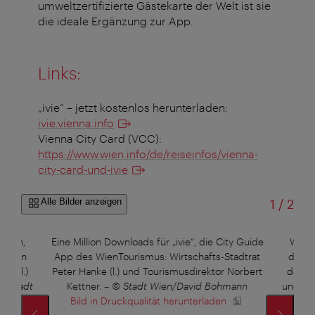
umweltzertifizierte Gästekarte der Welt ist sie
die ideale Ergänzung zur App.
Links:
„ivie“ – jetzt kostenlos herunterladen:
ivie.vienna.info
Vienna City Card (VCC):
https://www.wien.info/de/reiseinfos/vienna-
city-card-und-ivie
von
Alle Bilder anzeigen
1
/
2
utzen,
Eine Million Downloads für „ivie“, die City Guide
Wolle
kunden
App des WienTourismus: Wirtschafts-Stadtrat
das P
ke (l.)
Peter Hanke (l.) und Tourismusdirektor Norbert
der St
© Stadt
Kettner.
–
© Stadt Wien/David Bohmann
und Tou
Bild in Druckqualität herunterladen