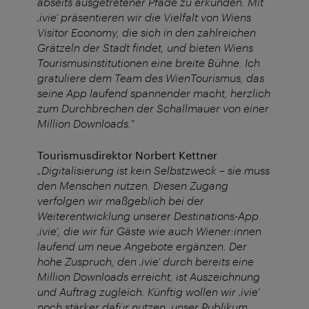
abseits ausgetretener Pfade zu erkunden. Mit
‚ivie‘ präsentieren wir die Vielfalt von Wiens
Visitor Economy, die sich in den zahlreichen
Grätzeln der Stadt findet, und bieten Wiens
Tourismusinstitutionen eine breite Bühne. Ich
gratuliere dem Team des WienTourismus, das
seine App laufend spannender macht, herzlich
zum Durchbrechen der Schallmauer von einer
Million Downloads.“
Tourismusdirektor Norbert Kettner
„Digitalisierung ist kein Selbstzweck – sie muss
den Menschen nutzen. Diesen Zugang
verfolgen wir maßgeblich bei der
Weiterentwicklung unserer Destinations-App
‚ivie‘, die wir für Gäste wie auch Wiener:innen
laufend um neue Angebote ergänzen. Der
hohe Zuspruch, den ‚ivie‘ durch bereits eine
Million Downloads erreicht, ist Auszeichnung
und Auftrag zugleich. Künftig wollen wir ‚ivie‘
noch stärker dafür nutzen, unser Publikum