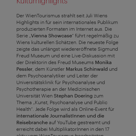
Kulturhighlights
Der WienTourismus strahlt seit Juli Wiens
Highlights in für sein internationales Publikum
produzierten Formaten im Internet aus. Die
Serie „
Vienna Showcase
“ führt regelmäßig zu
Wiens kulturellen Schätzen. Die neueste Folge
zeigte das unlängst wiedereröffnete Sigmund
Freud Museum und eine Live-Diskussion mit
der Direktorin des Freud Museums
Monika
Pessler
, dem Künstler
Markus Schinwald
und
dem Psychoanalytiker und Leiter der
Universitätsklinik für Psychoanalyse und
Psychotherapie an der Medizinischen
Universität Wien
Stephan Doering
zum
Thema „Kunst, Psychoanalyse und Public
Health“. Jede Folge wird als Online-Event für
internationale JournalistInnen und die
Reisebranche
auf YouTube gestreamt und
erreicht dabei MultiplikatorInnen in den 17
aktiv vom WienTourismus bearbeiteten