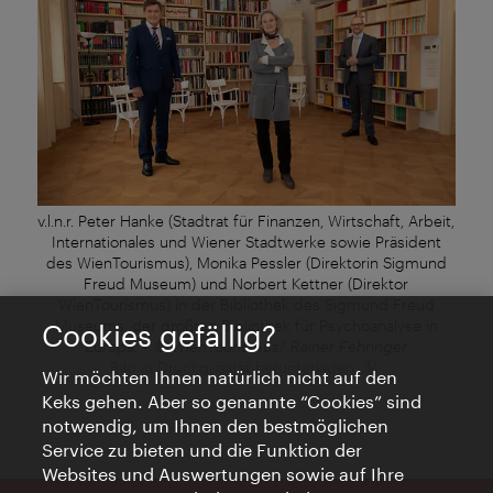
v.l.n.r. Peter Hanke (Stadtrat für Finanzen, Wirtschaft, Arbeit,
Internationales und Wiener Stadtwerke sowie Präsident
des WienTourismus), Monika Pessler (Direktorin Sigmund
Freud Museum) und Norbert Kettner (Direktor
WienTourismus) in der Bibliothek des Sigmund Freud
Museums, der größten Bibliothek für Psychoanalyse in
Cookies gefällig?
Europa.
–
© WienTourismus/ Rainer Fehringer
Bild in Druckqualität herunterladen
Wir möchten Ihnen natürlich nicht auf den
Keks gehen. Aber so genannte “Cookies” sind
notwendig, um Ihnen den bestmöglichen
Service zu bieten und die Funktion der
Websites und Auswertungen sowie auf Ihre