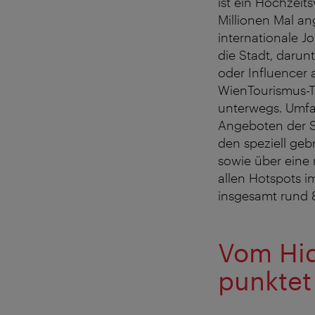
ist ein Hochzei
Millionen Mal an
internationale Jo
die Stadt, darun
oder Influencer 
WienTourismus-T
unterwegs. Umfa
Angeboten der St
den speziell geb
sowie über eine 
allen Hotspots im
insgesamt rund 
Vom Hid
punktet 