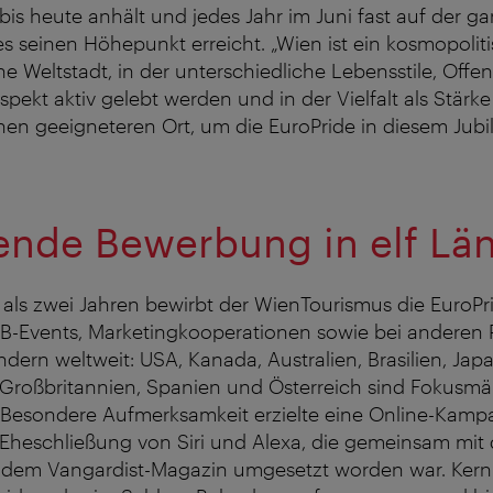
is heute anhält und jedes Jahr im Juni fast auf der g
es seinen Höhepunkt erreicht. „Wien ist ein kosmopolit
ne Weltstadt, in der unterschiedliche Lebensstile, Offe
pekt aktiv gelebt werden und in der Vielfalt als Stärke 
en geeigneteren Ort, um die EuroPride in diesem Jubi
nde Bewerbung in elf Lä
r als zwei Jahren bewirbt der WienTourismus die EuroPr
B-Events, Marketingkooperationen sowie bei anderen P
ndern weltweit: USA, Kanada, Australien, Brasilien, Jap
, Großbritannien, Spanien und Österreich sind Fokusmä
 Besondere Aufmerksamkeit erzielte eine Online-Kam
 Eheschließung von Siri und Alexa, die gemeinsam mit
 dem Vangardist-Magazin umgesetzt worden war. Ker