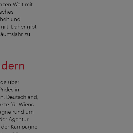
anzen Welt mit
isches
nheit und
gilt. Daher gibt
läumsjahr zu
ndern
ide über
rides in
an, Deutschland,
rkte für Wiens
pagne rund um
 der Agentur
n der Kampagne