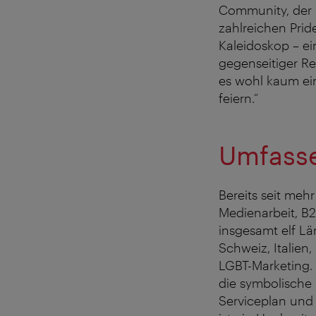
Community, der b
zahlreichen Prid
Kaleidoskop – ei
gegenseitiger Res
es wohl kaum ein
feiern.“
Umfasse
Bereits seit meh
Medienarbeit, B2
insgesamt elf Lä
Schweiz, Italien
LGBT-Marketing.
die symbolische
Serviceplan und