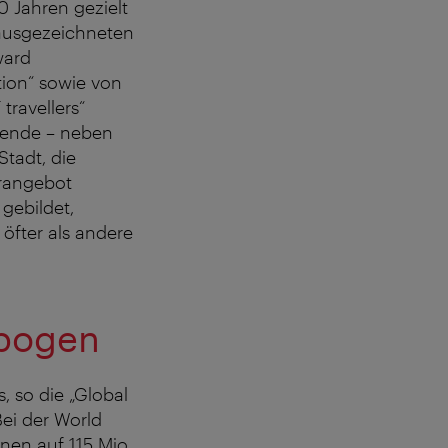
0 Jahren gezielt
 ausgezeichneten
ward
tion“ sowie von
travellers“
isende – neben
tadt, die
urangebot
 gebildet,
öfter als andere
bogen
, so die „Global
ei der World
nen auf 115 Mio.