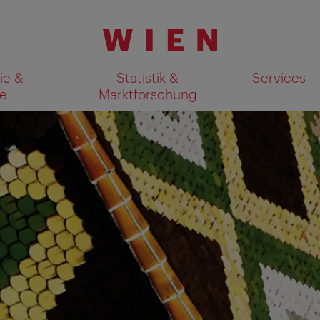
ie &
Statistik &
Services
e
Marktforschung
Suchergebnisse auf Karte an