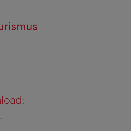
ourismus
load:
-