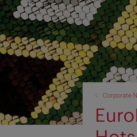
Zurück
Corporate N
zu:
Euro
Hots