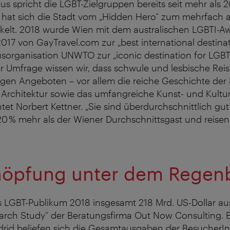
s spricht die LGBT-Zielgruppen bereits seit mehr als 2
it hat sich die Stadt vom „Hidden Hero“ zum mehrfach
ckelt. 2018 wurde Wien mit dem australischen LGBTI-A
017 von GayTravel.com zur „best international destina
sorganisation UNWTO zur „iconic destination for LGBT 
er Umfrage wissen wir, dass schwule und lesbische Re
gen Angeboten – vor allem die reiche Geschichte der S
Architektur sowie das umfangreiche Kunst- und Kult
tet Norbert Kettner. „Sie sind überdurchschnittlich gut
0 % mehr als der Wiener Durchschnittsgast und reisen 
“
höpfung unter dem Regen
 LGBT-Publikum 2018 insgesamt 218 Mrd. US-Dollar aus
rch Study“ der Beratungsfirma Out Now Consulting. B
drid beliefen sich die Gesamtausgaben der BesucherIn