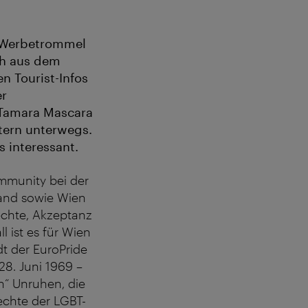
e Werbetrommel
uch aus dem
n Tourist-Infos
er
 Tamara Mascara
ltern unterwegs.
 interessant.
mmunity bei der
land sowie Wien
echte, Akzeptanz
 ist es für Wien
dt der EuroPride
28. Juni 1969 –
n“ Unruhen, die
echte der LGBT-