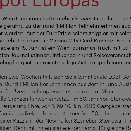
r WienTourismus hatte mehr als zwei Jahre lang di
de gerührt, zu der rund 1 Million TeilnehmerInnen a
 werden. Auf der EuroPride selbst zeigt er mit seine
Angeboten über die Vienna City Card Präsenz. Bei d
de am 15. Juni ist ein WienTourismus-Truck mit DJ
alen JournalistInnen, Influencern und Reiseveransta
chöpfung ist die reisefreudige Zielgruppe besonders
n zwei Wochen trifft sich die internationale LGBT-Co
en. Rund 1 Million BesucherInnen aus dem In- und Aus
r Großveranstaltung erwartet, die sich für Menschenr
lle Grenzen hinweg einsetzt. „Im 50. Jahr von Stonewall
reude und Ehre, von 1. bis 16. Juni 2019 Gastgebersta
 Tourismusdirektor Norbert Kettner. Vor 50 Jahren – am 
iner Razzia in der New Yorker Szenebar „Stonewall In
rken. Denn mit ihnen startete der Kampf für gleiche R