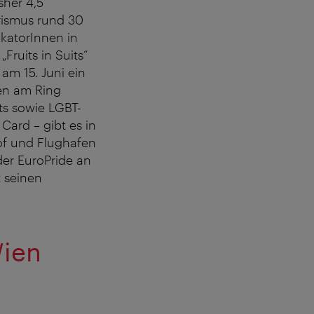
sher 4,5
rismus rund 30
ikatorInnen in
Fruits in Suits“
am 15. Juni ein
en am Ring
ts sowie LGBT-
Card – gibt es in
of und Flughafen
der EuroPride an
t seinen
Wien