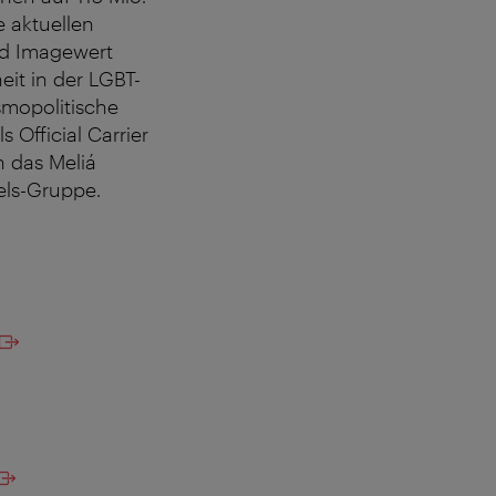
e aktuellen
nd Imagewert
eit in der LGBT-
smopolitische
 Official Carrier
n das Meliá
tels-Gruppe.