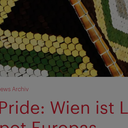
ews Archiv
Pride: Wien ist 
pot Europas