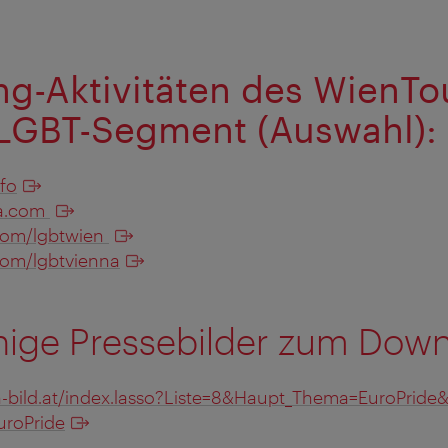
ng-Aktivitäten des WienT
 LGBT-Segment (Auswahl):
fo
xa.com
com/lgbtwien
om/lgbtvienna
hige Pressebilder zum Down
n-bild.at/index.lasso?Liste=8&Haupt_Thema=EuroPride&
uroPride