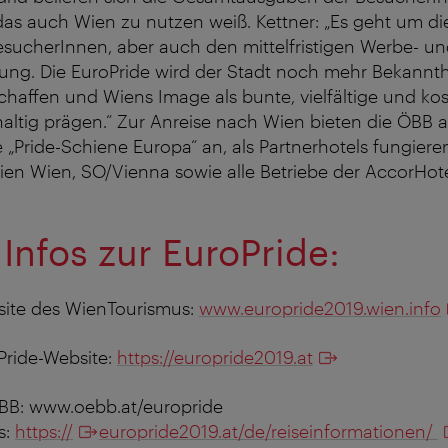
 das auch Wien zu nutzen weiß. Kettner: „Es geht um di
sucherInnen, aber auch den mittelfristigen Werbe- u
tung. Die EuroPride wird der Stadt noch mehr Bekannth
haffen und Wiens Image als bunte, vielfältige und ko
ltig prägen.“ Zur Anreise nach Wien bieten die ÖBB als
e „Pride-Schiene Europa“ an, als Partnerhotels fungiere
dien Wien, SO/Vienna sowie alle Betriebe der AccorHo
Infos zur EuroPride:
te des WienTourismus:
www.europride2019.wien.info
Pride-Website:
https://europride2019.at
 ÖBB: www.oebb.at/europride
s:
https://
europride2019.at/de/reiseinformationen/