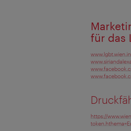
Marketi
für das
www.lgbt.wien.in
www.siriandale
www.facebook.
www.facebook.c
Druckfä
https://www.wie
token.hthema=E