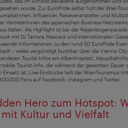
tsvideo, das im Schloss Belvedere aufgenommen und bi
gesehen wurde. Zur EuroPride selbst holt der WienTou
urnalistInnen, Influencer, Reiseveranstalter und Multipl
ter VertreterInnen des japanischen Business-Netzwerks „
aus Italien. Als Highlight ist bei der Regenbogenparade 
ruck mit DJ Tamara Mascara und internationalen Gäst
ssende Informationen zu den rund 50 EuroPride-Even
adt – vieles vergünstigt buchbar über die Vienna City 
randeten Tourist-Infos am Albertinaplatz, Hauptbahnh
mobile Tourist-Info, die während der gesamten Dauer 
 Einsatz ist. Live-Eindrücke teilt der WienTourismus mi
800.000 Fans auf Facebook, Instagram und Twitter.
den Hero zum Hotspot: 
mit Kultur und Vielfalt