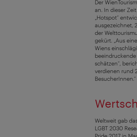
Der WienTourismu
an. In dieser Ze
„Hotspot“ entwi
ausgezeichnet, 2
der Welttourismu
gekürt. „Aus ein
Wiens einschlägi
beeindruckende 
schätzen“, berich
verdienen rund 2
BesucherInnen.
Wertsc
Weltweit gab das
LGBT 2030 Resea
Pride 2017 in Ma