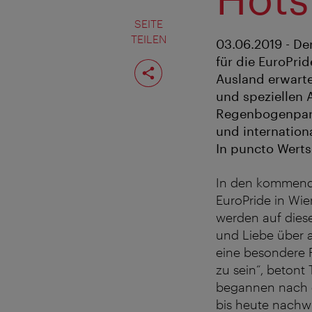
SEITE
TEILEN
03.06.2019 - De
für die EuroPri
Seite
teilen
Ausland erwartet
und speziellen 
Regenbogenpara
und internation
In puncto Werts
In den kommende
EuroPride in Wi
werden auf diese
und Liebe über a
eine besondere F
zu sein“, betont
begannen nach e
bis heute nachwi