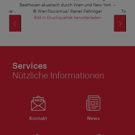
d
Beethoven akustisch durch Wien und New York.
–
n Bose-
© WienTourismus/ Rainer Fehringer
Touris
inger
Bild in Druckqualität herunterladen
Brill
Services
Nützliche Informationen
Kontakt
News