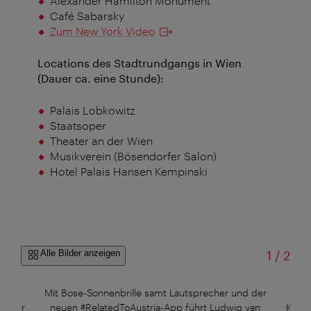
Alexander Hamilton Monument
Café Sabarsky
Zum New York Video
Locations des Stadt
r
undgangs in Wien
(Dauer ca. eine Stunde):
Palais Lobkowitz
Staatsoper
Theater an der Wien
Musikverein (Bösendorfer Salon)
Hotel Palais Hansen Kempinski
von
Alle Bilder anzeigen
1
/
2
nsen
Mit Bose-Sonnenbrille samt Lautsprecher und der
V.l
in der
neuen #RelatedToAustria-App führt Ludwig van
Kempi