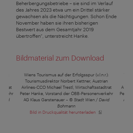
Beherbergungsbetriebe – sie sind im Verlauf
des Jahres 2023 etwa um ein Drittel stärker
gewachsen als die Nächtigungen. Schon Ende
November haben sie ihren bisherigen
Bestwert aus dem Gesamtjahr 2019
übertroffen“, unterstreicht Hanke.
Bildmaterial zum Download
n.r.):
Wiens Tourismus auf der Erfolgsspur (v.l.n.r.):
Wiens
trian
Tourismusdirektor Norbert Kettner, Austrian
Tour
tadtrat
Airlines-CCO Michael Trestl, Wirtschaftsstadtrat
Airlin
verkehr
Peter Hanke, Vorstand der ÖBB-Personenverkehr
Peter 
David
AG Klaus Garstenauer
–
© Stadt Wien / David
AG K
Bohmann
Bild in Druckqualität herunterladen
B