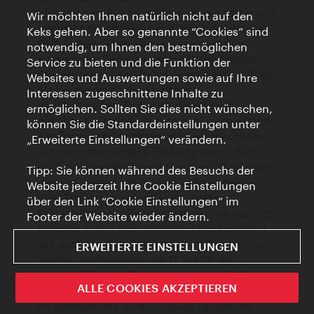
Identität eine Bühne. Kettner: „Regionalität und
Wir möchten Ihnen natürlich nicht auf den
Internationalität bilden in Wiens kulinarischer
Keks gehen. Aber so genannte “Cookies” sind
DNA keinen Gegensatz, sondern spielen
notwendig, um Ihnen den bestmöglichen
zusammen. Gemeinsam mit Guide Michelin
Service zu bieten und die Funktion der
Sternekoch Lukas Mraz präsentieren wir Wien
Websites und Auswertungen sowie auf Ihre
als kosmopolitische Stadt mit
Interessen zugeschnittene Inhalte zu
multikulturellem Einfluss, während wir
ermöglichen. Sollten Sie dies nicht wünschen,
gleichzeitig Wiener Originale in Szene setzen
können Sie die Standardeinstellungen unter
– in Form von Gerichten und Persönlichkeiten.
„Erweiterte Einstellungen“ verändern.
Wir vermitteln urbane Esskultur durch den
Blick der hier lebenden Menschen.“ Anlässlich
Tipp: Sie können während des Besuchs der
des Frauentags am 8. März widmet der
Website jederzeit Ihre Cookie Einstellungen
WienTourismus seine Kanäle Wiener
über den Link “Cookie Einstellungen” im
Protagonistinnen und thematisiert sie auch im
Footer der Website wieder ändern.
Rahmen seiner internationalen Medienarbeit –
wie auch die EuroGames, die im Zeichen von
ERWEITERTE EINSTELLUNGEN
Vielfalt und Inklusion von 17. bis 19. Juli
mehrere Tausend Sportler:innen nach Wien
ALLE COOKIES AKZEPTIEREN
bringen. Vorbereitungsarbeiten zu Aktivitäten
im Rahmen des Johann-Strauß-Festjahres