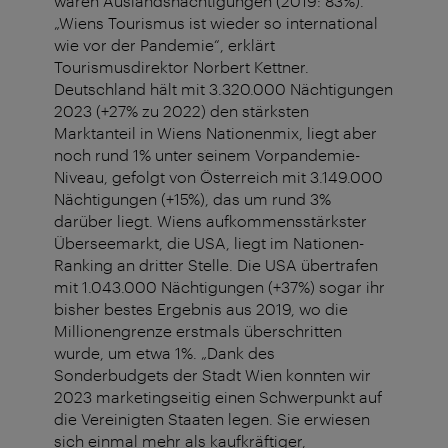
waren Auslandsnächtigungen (2019: 83%).
„Wiens Tourismus ist wieder so international
wie vor der Pandemie“, erklärt
Tourismusdirektor Norbert Kettner.
Deutschland hält mit 3.320.000 Nächtigungen
2023 (+27% zu 2022) den stärksten
Marktanteil in Wiens Nationenmix, liegt aber
noch rund 1% unter seinem Vorpandemie-
Niveau, gefolgt von Österreich mit 3.149.000
Nächtigungen (+15%), das um rund 3%
darüber liegt. Wiens aufkommensstärkster
Überseemarkt, die USA, liegt im Nationen-
Ranking an dritter Stelle. Die USA übertrafen
mit 1.043.000 Nächtigungen (+37%) sogar ihr
bisher bestes Ergebnis aus 2019, wo die
Millionengrenze erstmals überschritten
wurde, um etwa 1%. „Dank des
Sonderbudgets der Stadt Wien konnten wir
2023 marketingseitig einen Schwerpunkt auf
die Vereinigten Staaten legen. Sie erwiesen
sich einmal mehr als kaufkräftiger,