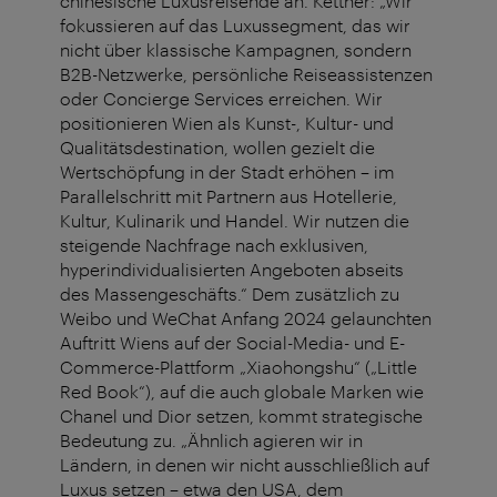
chinesische Luxusreisende an. Kettner: „Wir
fokussieren auf das Luxussegment, das wir
nicht über klassische Kampagnen, sondern
B2B-Netzwerke, persönliche Reiseassistenzen
oder Concierge Services erreichen. Wir
positionieren Wien als Kunst-, Kultur- und
Qualitätsdestination, wollen gezielt die
Wertschöpfung in der Stadt erhöhen – im
Parallelschritt mit Partnern aus Hotellerie,
Kultur, Kulinarik und Handel. Wir nutzen die
steigende Nachfrage nach exklusiven,
hyperindividualisierten Angeboten abseits
des Massengeschäfts.“ Dem zusätzlich zu
Weibo und WeChat Anfang 2024 gelaunchten
Auftritt Wiens auf der Social-Media- und E-
Commerce-Plattform „Xiaohongshu“ („Little
Red Book“), auf die auch globale Marken wie
Chanel und Dior setzen, kommt strategische
Bedeutung zu. „Ähnlich agieren wir in
Ländern, in denen wir nicht ausschließlich auf
Luxus setzen – etwa den USA, dem