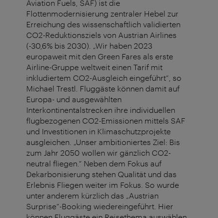
Aviation Fuels, SAF) ist die
Flottenmodernisierung zentraler Hebel zur
Erreichung des wissenschaftlich validierten
CO2-Reduktionsziels von Austrian Airlines
(-30,6% bis 2030). „Wir haben 2023
europaweit mit den Green Fares als erste
Airline-Gruppe weltweit einen Tarif mit
inkludiertem CO2-Ausgleich eingeführt“, so
Michael Trestl. Fluggäste können damit auf
Europa- und ausgewählten
Interkontinentalstrecken ihre individuellen
flugbezogenen CO2-Emissionen mittels SAF
und Investitionen in Klimaschutzprojekte
ausgleichen. „Unser ambitioniertes Ziel: Bis
zum Jahr 2050 wollen wir gänzlich CO2-
neutral fliegen.“ Neben dem Fokus auf
Dekarbonisierung stehen Qualität und das
Erlebnis Fliegen weiter im Fokus. So wurde
unter anderem kürzlich das „Austrian
Surprise“-Booking wiedereingeführt. Hier
können Fluggäste ein Reisethema auswählen