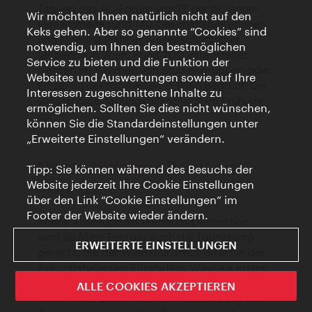
Tagung des AC-Forum von 17. bis 19. Jänner
Wir möchten Ihnen natürlich nicht auf den
versammelte rund 140 GeschäftsführerInnen
Keks gehen. Aber so genannte “Cookies” sind
und Meeting Planner wissenschaftlicher
notwendig, um Ihnen den bestmöglichen
Verbände in Wien. Rund 200 Veranstalter
Service zu bieten und die Funktion der
werden im Rahmen von Studiengruppen oder
Websites und Auswertungen sowie auf Ihre
Einzel-Inspektionsreisen in Wien begrüßt. Die
Interessen zugeschnittene Inhalte zu
vollständige Tagungsbilanz liegt im Frühjahr
ermöglichen. Sollten Sie dies nicht wünschen,
vor.
können Sie die Standardeinstellungen unter
„Erweiterte Einstellungen“ verändern.
Neuer „Welcome Point“ am
Tipp: Sie können während des Besuchs der
Flughafen
Website jederzeit Ihre Cookie Einstellungen
über den Link “Cookie Einstellungen” im
Footer der Website wieder ändern.
Wiens Anspruch als Premium-Destination
wird ab Mitte Februar auch die Tourist-Info
ERWEITERTE EINSTELLUNGEN
gerecht, die der WienTourismus direkt in der
Ankunftshalle des Flughafens Wien als ersten
Kontaktpunkt für Flugreisende eröffnet. Rund
ALLE COOKIES AKZEPTIEREN
eine Million BesucherInnen nutzten 2018 die