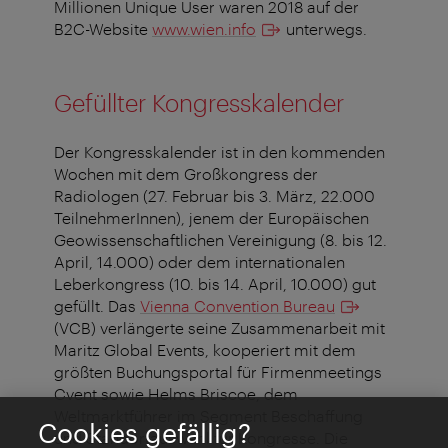
Millionen Unique User waren 2018 auf der
B2C-Website
www.wien.info
unterwegs.
Gefüllter Kongresskalender
Der Kongresskalender ist in den kommenden
Wochen mit dem Großkongress der
Radiologen (27. Februar bis 3. März, 22.000
TeilnehmerInnen), jenem der Europäischen
Geowissenschaftlichen Vereinigung (8. bis 12.
April, 14.000) oder dem internationalen
Leberkongress (10. bis 14. April, 10.000) gut
gefüllt. Das
Vienna Convention Bureau
(VCB) verlängerte seine Zusammenarbeit mit
Maritz Global Events, kooperiert mit dem
größten Buchungsportal für Firmenmeetings
Cvent sowie Helms Briscoe, dem
Weltmarktführer im Segment Beschaffung
Cookies gefällig?
und Standortauswahl für Kongresse. Die