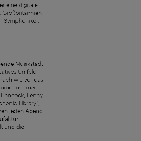
er eine digitale
 Großbritannien
r Symphoniker.
bende Musikstadt
eatives Umfeld
 nach wie vor das
Zimmer nehmen
e Hancock, Lenny
honic Library´,
hören jeden Abend
ufaktur
dt und die
."