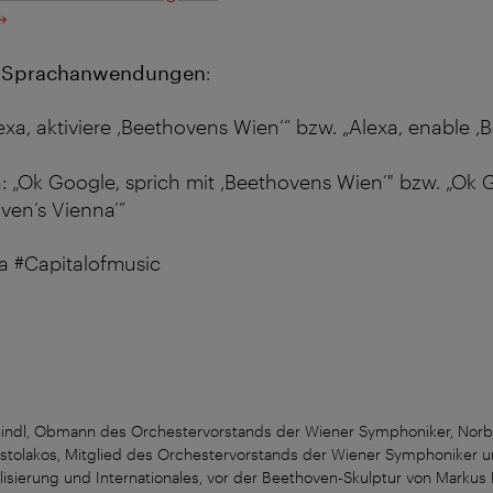
r Sprachanwendungen
:
Alexa, aktiviere ‚Beethovens Wien‘“ bzw. „Alexa, enable 
 „Ok Google, sprich mit ‚Beethovens Wien’" bzw. „Ok G
oven’s Vienna’”
a #Capitalofmusic
Schindl, Obmann des Orchestervorstands der Wiener Symphoniker, Norbe
tolakos, Mitglied des Orchestervorstands der Wiener Symphoniker un
talisierung und Internationales, vor der Beethoven-Skulptur von Marku