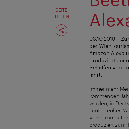
SEITE
Alex
TEILEN
Seite
teilen
03.10.2019 – Zu
der WienTourism
Amazon Alexa u
produzierte er 
Schaffen von L
jährt.
Immer mehr Mens
kommenden Jahr 
werden, in Deuts
Lautsprecher. W
Voice-kompatibel
produziert zum 