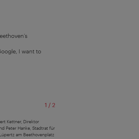
‚Beethoven’s
oogle, I want to
von
1
/
2
rt Kettner, Direktor
d Peter Hanke, Stadtrat für
s Lüpertz am Beethovenplatz