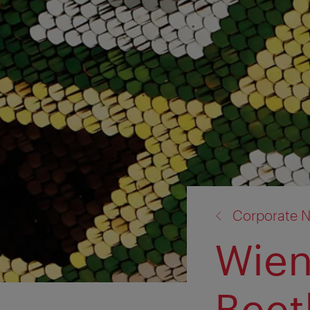
Zurück
Corporate N
zu:
Wien
Beet