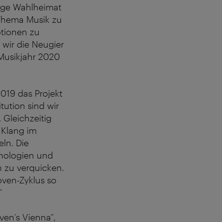
ige Wahlheimat
 Thema Musik zu
otionen zu
wir die Neugier
Musikjahr 2020
2019 das Projekt
tution sind wir
 Gleichzeitig
 Klang im
ln. Die
hnologien und
 zu verquicken.
oven-Zyklus so
“
en’s Vienna“,