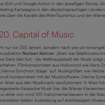
exa Skill und Google Action in den jeweiligen Stores, üb
keting-Kampagne in den deutschsprachigen Ländern,
ie über die Kanäle des WienTourismus und der Wiene
0. Capital of Music
t nur vor 250 Jahren, sondern nach wie vor tonange
ismusdirektor
Norbert Kettner
: „Wien war Beethovens kr
ive Geist lebt fort - die Welthauptstadt der Musik prägt
eschehen. Filmkomponisten aus Hollywood wie Hans 
r ‚Vienna Synchron Stage´ auf, Musikgrößen wie Herbi
yoncé komponieren mit der Musiksoftware ‚Vienna Symp
von Wien aus den Musikmarkt revolutioniert. In Wien 
geisterte klassische Musik live, die Wiener Klavierman
nur einer von rund 100 Instrumentenbauern in der Sta
versitäten bieten Ausbildung auf erstklassigem Niveau