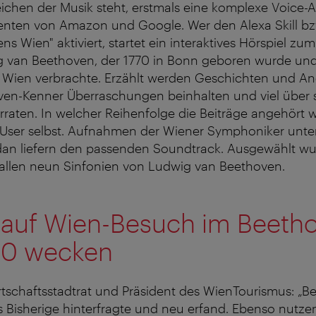
ichen der Musik steht, erstmals eine komplexe Voice
tenten von Amazon und Google. Wer den Alexa Skill bz
ns Wien" aktiviert, startet ein interaktives Hörspiel z
 van Beethoven, der 1770 in Bonn geboren wurde und
n Wien verbrachte. Erzählt werden Geschichten und An
ven-Kenner Überraschungen beinhalten und viel über 
erraten. In welcher Reihenfolge die Beiträge angehört 
 User selbst. Aufnahmen der Wiener Symphoniker unter
rdan liefern den passenden Soundtrack. Ausgewählt w
 allen neun Sinfonien von Ludwig van Beethoven.
 auf Wien-Besuch im Beeth
20 wecken
rtschaftsstadtrat und Präsident des WienTourismus: „B
les Bisherige hinterfragte und neu erfand. Ebenso nutze