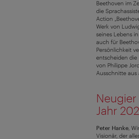
Beethoven im Ze
die Sprachassis
Action „Beethove
Werk von Ludwig
seines Lebens i
auch für Beetho
Persönlichkeit v
entscheiden die
von Philippe Jo
Ausschnitte aus
Neugier
Jahr 20
Peter Hanke
, Wi
Visionär, der al