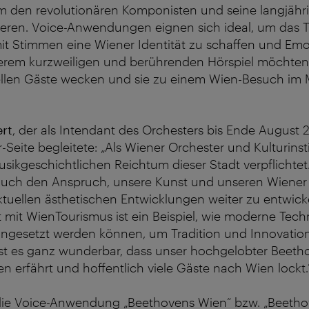
m den revolutionären Komponisten und seine langjähr
ieren. Voice-Anwendungen eignen sich ideal, um das
mit Stimmen eine Wiener Identität zu schaffen und Em
erem kurzweiligen und berührenden Hörspiel möchten 
ellen Gäste wecken und sie zu einem Wien-Besuch im 
rt
, der als Intendant des Orchesters bis Ende August 
Seite begleitete: „Als Wiener Orchester und Kulturinsti
sikgeschichtlichen Reichtum dieser Stadt verpflichtet.
auch den Anspruch, unsere Kunst und unseren Wiener
tuellen ästhetischen Entwicklungen weiter zu entwicke
mit WienTourismus ist ein Beispiel, wie moderne Tec
ingesetzt werden können, um Tradition und Innovation
ist es ganz wunderbar, dass unser hochgelobter Beeth
en erfährt und hoffentlich viele Gäste nach Wien lockt.
ie Voice-Anwendung „Beethovens Wien“ bzw. „Beethov