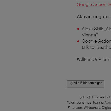
Google Action
Aktivierung de
Alexa Skill: „
Vienna’”
Google Action:
talk to ‚Beeth
#AllEarsOnVienn
Alle Bilder anzeigen
(v.l.n.r.): Thomas 
WienTourismus, Ioanna Apos
Finanzen, Wirtschaft, Digi