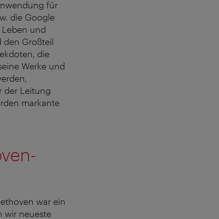
-Anwendung für
w. die Google
um Leben und
 den Großteil
ekdoten, die
seine Werke und
werden,
 der Leitung
urden markante
oven-
eethoven war ein
n wir neueste