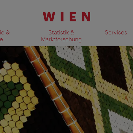
ie &
Statistik &
Services
e
Marktforschung
Suchergebnisse auf Karte an