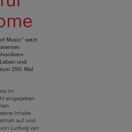
Home
of Music“ setzt
istenten
phonikern
m Leben und
 zum 250. Mal
its im
ehl eingegeben
rten
seine Inhalte
zeitnah auf und
s von Ludwig van