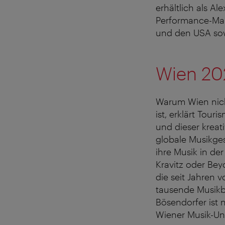
erhältlich als Al
Performance-Mar
und den USA sow
Wien 202
Warum Wien nich
ist, erklärt Tour
und dieser kreat
globale Musikg
ihre Musik in de
Kravitz oder Be
die seit Jahren 
tausende Musikbe
Bösendorfer ist 
Wiener Musik-Uni