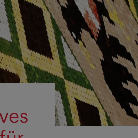
ives
für