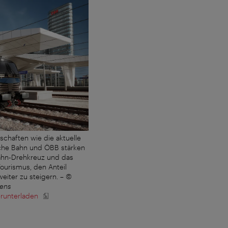
rschaften wie die aktuelle
che Bahn und ÖBB stärken
Bahn-Drehkreuz und das
ourismus, den Anteil
eiter zu steigern.
–
©
ens
erunterladen