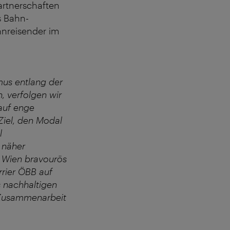
artnerschaften
s Bahn-
hnreisender im
mus entlang der
 verfolgen wir
 auf enge
Ziel, den Modal
l
e näher
t Wien bravourös
rier ÖBB auf
s nachhaltigen
 Zusammenarbeit