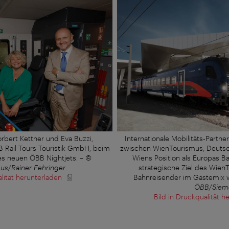
rbert Kettner und Eva Buzzi,
Internationale Mobilitäts-Partne
 Rail Tours Touristik GmbH, beim
zwischen WienTourismus, Deuts
s neuen ÖBB Nightjets.
–
©
Wiens Position als Europas 
us/Rainer Fehringer
strategische Ziel des WienT
alität herunterladen
Bahnreisender im Gästemix w
ÖBB/Siem
Bild in Druckqualität h