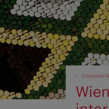
Zurück
Corporate N
zu:
Wien
inte