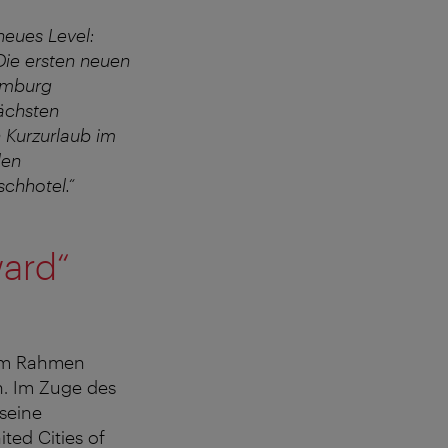
neues Level:
Die ersten neuen
amburg
nächsten
 Kurzurlaub im
den
chhotel.“
ward“
 im Rahmen
n. Im Zuge des
 seine
ed Cities of