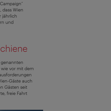
r Campaign“
t, dass Wien
 jährlich
ern und
Schiene
o genannten
h wie vor mit dem
rausforderungen
Wien-Gäste auch
en Gästen seit
te, freie Fahrt