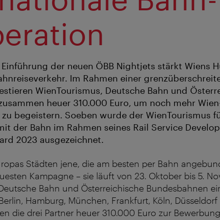
eration
e Einführung der neuen ÖBB Nightjets stärkt Wiens 
ahnreiseverkehr. Im Rahmen einer grenzüberschrei
estieren WienTourismus, Deutsche Bahn und Österr
usammen heuer 310.000 Euro, um noch mehr Wien-G
 zu begeistern. Soeben wurde der WienTourismus fü
mit der Bahn im Rahmen seines Rail Service Devel
ard 2023 ausgezeichnet.
uropas Städten jene, die am besten per Bahn angebund
uesten Kampagne – sie läuft von 23. Oktober bis 5. N
Deutsche Bahn und Österreichische Bundesbahnen ei
erlin, Hamburg, München, Frankfurt, Köln, Düsseldorf 
en die drei Partner heuer 310.000 Euro zur Bewerbung