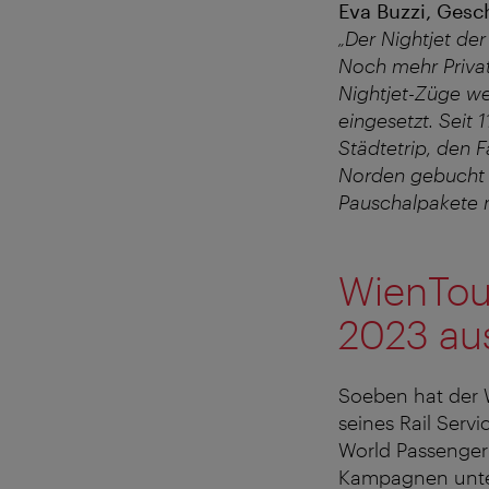
Eva Buzzi, Gesc
„Der Nightjet de
Noch mehr Priva
Nightjet-Züge w
eingesetzt. Seit
Städtetrip, den 
Norden gebucht 
Pauschalpakete m
WienTou
2023 au
Soeben hat der 
seines Rail Serv
World Passenger 
Kampagnen unter