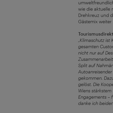
umweltfreundlich
wie die aktuelle
Drehkreuz und da
Gästemix weiter 
Tourismusdirekt
„Klimaschutz ist
gesamten Custome
nicht nur auf De
Zusammenarbeit m
Split auf Nahmär
Autoanreisender k
gekommen. Dazu k
gelöst. Die Koo
Wiens stärkstem 
Engagements – fü
danke ich beiden 