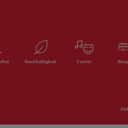
efrei
Nachhaltigkeit
Events
Busg
Ele