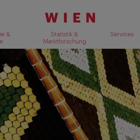
ie &
Statistik &
Services
e
Marktforschung
Suchergebnisse auf Karte an