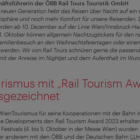
häftsführerin der ÖBB Rail Tours Touristik GmbH
r neuen Generation hebt das Reisen über Nacht auf ein 
tsphäre und noch mehr Komfort für unsere Reisenden. 
erden ab 10. Dezember auf der Linie Wien/Innsbruck-H
 11. Oktober können allgemein Nachtzugtickets für den 
Familienbesuch an den Weihnachtsfeiertagen oder einen
werden. Wir von Rail Tours schnüren gerne die passen
it der Anreise im Nightjet und dem Aufenthalt im Wuns
rismus mit „Rail Tourism A
sgezeichnet
WienTourismus für seine Kooperationen mit der Bahn
ice Developments den Rail Tourism Award 2023 erhalte
Festivals (4. bis 5. Oktober in der Messe Wien) wurden
 anderem mit den ÖBB und der Deutschen Bahn („Unit