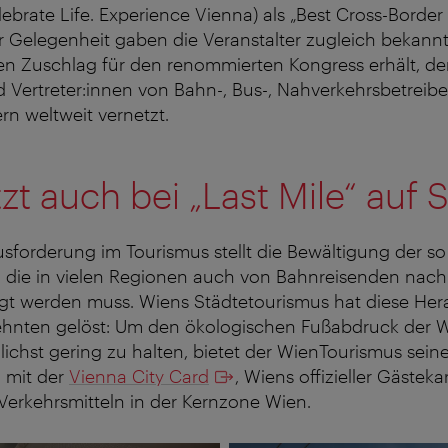
ebrate Life. Experience Vienna) als „Best Cross-Borde
er Gelegenheit gaben die Veranstalter zugleich bekann
n Zuschlag für den renommierten Kongress erhält, der
 Vertreter:innen von Bahn-, Bus-, Nahverkehrsbetreib
rn weltweit vernetzt.
zt auch bei „Last Mile“ auf 
sforderung im Tourismus stellt die Bewältigung der s
r, die in vielen Regionen auch von Bahnreisenden nac
gt werden muss. Wiens Städtetourismus hat diese He
ehnten gelöst: Um den ökologischen Fußabdruck der 
lichst gering zu halten, bietet der WienTourismus sein
 mit der
Vienna City Card
, Wiens offizieller Gästekar
 Verkehrsmitteln in der Kernzone Wien.