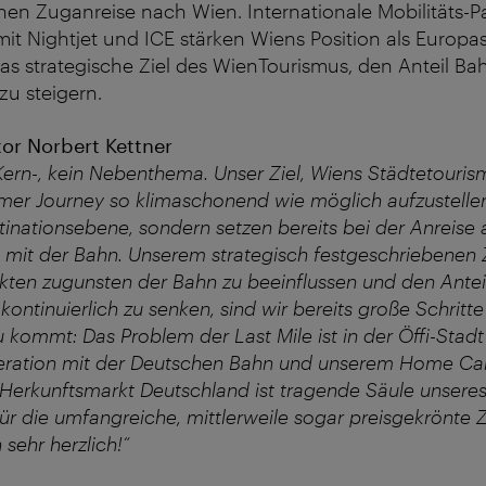
en Zuganreise nach Wien. Internationale Mobilitäts-P
 mit Nightjet und ICE stärken Wiens Position als Europa
s strategische Ziel des WienTourismus, den Anteil Ba
zu steigern.
or Norbert Kettner
 Kern-, kein Nebenthema. Unser Ziel, Wiens Städtetouris
r Journey so klimaschonend wie möglich aufzustellen,
stinationsebene, sondern setzen bereits bei der Anreise
it der Bahn. Unserem strategisch festgeschriebenen 
kten zugunsten der Bahn zu beeinflussen und den Antei
ontinuierlich zu senken, sind wir bereits große Schritt
ommt: Das Problem der Last Mile ist in der Öffi-Stad
peration mit der Deutschen Bahn und unserem Home Car
Herkunftsmarkt Deutschland ist tragende Säule unsere
r die umfangreiche, mittlerweile sogar preisgekrönte
sehr herzlich!“