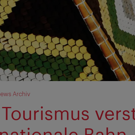
ews Archiv
Tourismus verst
rnationale Bahn-