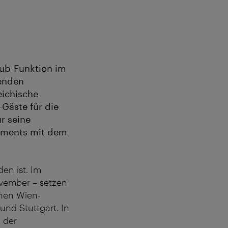
Hub-Funktion im
tenden
eichische
äste für die
r seine
opments mit dem
en ist. Im
ovember – setzen
nen Wien-
und Stuttgart. In
 der