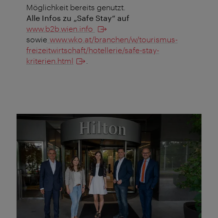
Möglichkeit bereits genutzt.
Alle Infos zu „Safe Stay“ auf
www.b2b.wien.info
sowie
www.wko.at/branchen/w/tourismus-
freizeitwirtschaft/hotellerie/safe-stay-
kriterien.html
.