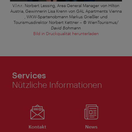
V.l.n.r.: Norbert Lessing, Area General Manager von Hilton
Austria, Gewinnerin Lisa Krenn von GAL Apartments Vienna
, WKW-Spartenobmann Markus Grießler und
Tourismusdirektor Norbert Kettner
–
© WienTourismus/
David Bohmann
Bild in Druckqualität herunterladen
Services
Nützliche Informationen
Kontakt
News