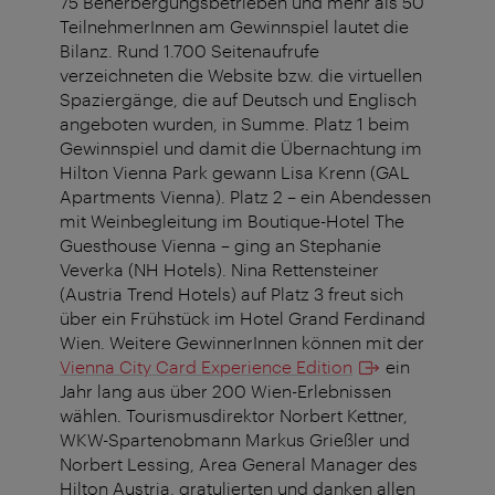
75 Beherbergungsbetrieben und mehr als 50
TeilnehmerInnen am Gewinnspiel lautet die
Bilanz. Rund 1.700 Seitenaufrufe
verzeichneten die Website bzw. die virtuellen
Spaziergänge, die auf Deutsch und Englisch
angeboten wurden, in Summe. Platz 1 beim
Gewinnspiel und damit die Übernachtung im
Hilton Vienna Park gewann Lisa Krenn (GAL
Apartments Vienna). Platz 2 – ein Abendessen
mit Weinbegleitung im Boutique-Hotel The
Guesthouse Vienna – ging an Stephanie
Veverka (NH Hotels). Nina Rettensteiner
(Austria Trend Hotels) auf Platz 3 freut sich
über ein Frühstück im Hotel Grand Ferdinand
Wien. Weitere GewinnerInnen können mit der
Vienna City Card Experience Edition
ein
Jahr lang aus über 200 Wien-Erlebnissen
wählen. Tourismusdirektor Norbert Kettner,
WKW-Spartenobmann Markus Grießler und
Norbert Lessing, Area General Manager des
Hilton Austria, gratulierten und danken allen