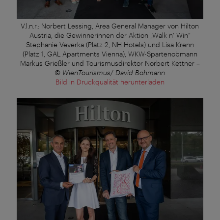
V.l.n.r.: Norbert Lessing, Area General Manager von Hilton
Austria, die Gewinnerinnen der Aktion „Walk n‘ Win“
Stephanie Veverka (Platz 2, NH Hotels) und Lisa Krenn
(Platz 1, GAL Apartments Vienna), WKW-Spartenobmann
Markus Grießler und Tourismusdirektor Norbert Kettner
–
© WienTourismus/ David Bohmann
Bild in Druckqualität herunterladen