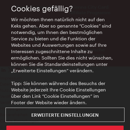
Vienna Experts Club
Vienna City Card
Cookies gefällig?
Affiliate Programm
Wir möchten Ihnen natürlich nicht auf den
Keks gehen. Aber so genannte “Cookies” sind
notwendig, um Ihnen den bestmöglichen
Service zu bieten und die Funktion der
Websites und Auswertungen sowie auf Ihre
Werbemittel
Elektronische
Interessen zugeschnittene Inhalte zu
Rechnungen
ermöglichen. Sollten Sie dies nicht wünschen,
können Sie die Standardeinstellungen unter
„Erweiterte Einstellungen“ verändern.
Impressum
Tipp: Sie können während des Besuchs der
Datenschutzerklärung
Website jederzeit Ihre Cookie Einstellungen
Nutzungsbedingungen
über den Link “Cookie Einstellungen” im
Veröffentlichungen gem. EMFG
Footer der Website wieder ändern.
Veröffentlichungen gem. MedKF‑TG
Hinweis geben
Barrierefreiheit
ERWEITERTE EINSTELLUNGEN
Cookie Einstellungen
© Copyright Wien Tourismus