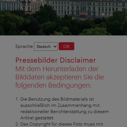
Sprachauswahl
Sprache
OK
Pressebilder Disclaimer
Mit dem Herunterladen der
Bilddaten akzeptieren Sie die
folgenden Bedingungen:
Die Benützung des Bildmaterials ist
ausschließlich im Zusammenhang mit
redaktioneller Berichterstattung zu diesem
Artikel gestattet.
Das Copyright für dieses Foto muss mit