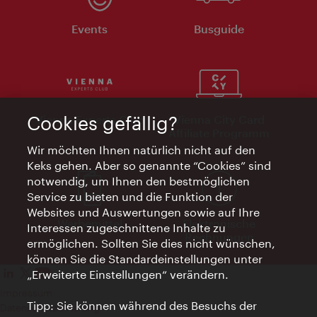
Events
Busguide
Cookies gefällig?
Vienna Experts Club
Vienna City Card
Affiliate Programm
Wir möchten Ihnen natürlich nicht auf den
Keks gehen. Aber so genannte “Cookies” sind
notwendig, um Ihnen den bestmöglichen
Service zu bieten und die Funktion der
Websites und Auswertungen sowie auf Ihre
Werbemittel
Elektronische
Interessen zugeschnittene Inhalte zu
Rechnungen
ermöglichen. Sollten Sie dies nicht wünschen,
können Sie die Standardeinstellungen unter
„Erweiterte Einstellungen“ verändern.
Impressum
Tipp: Sie können während des Besuchs der
Datenschutzerklärung