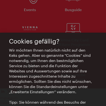
Events
Busguide
Cookies gefällig?
Vienna Experts Club
Vienna City Card
Affiliate Programm
Wir möchten Ihnen natürlich nicht auf den
Keks gehen. Aber so genannte “Cookies” sind
notwendig, um Ihnen den bestmöglichen
Service zu bieten und die Funktion der
Websites und Auswertungen sowie auf Ihre
Werbemittel
Elektronische
Interessen zugeschnittene Inhalte zu
Rechnungen
ermöglichen. Sollten Sie dies nicht wünschen,
können Sie die Standardeinstellungen unter
„Erweiterte Einstellungen“ verändern.
Impressum
Tipp: Sie können während des Besuchs der
Datenschutzerklärung