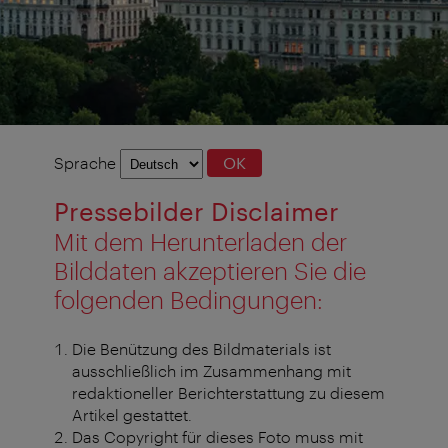
Sprachauswahl
Sprache
OK
Pressebilder Disclaimer
Mit dem Herunterladen der
Bilddaten akzeptieren Sie die
folgenden Bedingungen:
Die Benützung des Bildmaterials ist
ausschließlich im Zusammenhang mit
redaktioneller Berichterstattung zu diesem
Artikel gestattet.
Das Copyright für dieses Foto muss mit