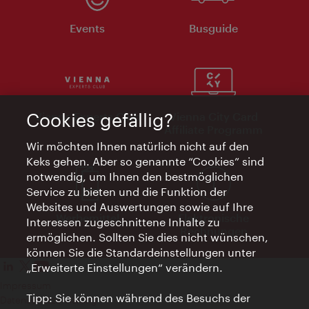
Events
Busguide
Cookies gefällig?
Vienna Experts Club
Vienna City Card
Affiliate Programm
Wir möchten Ihnen natürlich nicht auf den
Keks gehen. Aber so genannte “Cookies” sind
notwendig, um Ihnen den bestmöglichen
Service zu bieten und die Funktion der
Websites und Auswertungen sowie auf Ihre
Werbemittel
Elektronische
Interessen zugeschnittene Inhalte zu
Rechnungen
ermöglichen. Sollten Sie dies nicht wünschen,
können Sie die Standardeinstellungen unter
„Erweiterte Einstellungen“ verändern.
Impressum
Tipp: Sie können während des Besuchs der
Datenschutzerklärung