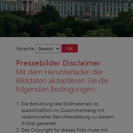
Sprachauswahl
Sprache
OK
Pressebilder Disclaimer
Mit dem Herunterladen der
Bilddaten akzeptieren Sie die
folgenden Bedingungen:
Die Benützung des Bildmaterials ist
ausschließlich im Zusammenhang mit
redaktioneller Berichterstattung zu diesem
Artikel gestattet.
Das Copyright für dieses Foto muss mit