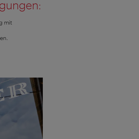
ngungen:
g mit
en.