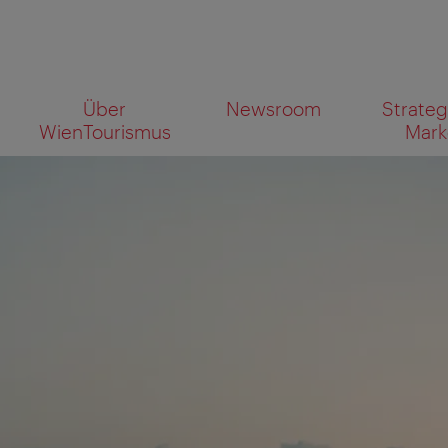
Zur
Zum
Über
Newsroom
Strateg
Navigation
Inhalt
Wonach
WienTourismus
Mark
suchen
Sie?