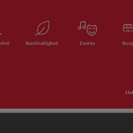
efrei
Nachhaltigkeit
Events
Busg
Ele