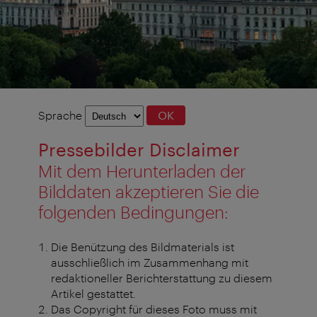
Sprachauswahl
Sprache
OK
Pressebilder Disclaimer
Mit dem Herunterladen der
Bilddaten akzeptieren Sie die
folgenden Bedingungen:
Die Benützung des Bildmaterials ist
ausschließlich im Zusammenhang mit
redaktioneller Berichterstattung zu diesem
Artikel gestattet.
Das Copyright für dieses Foto muss mit