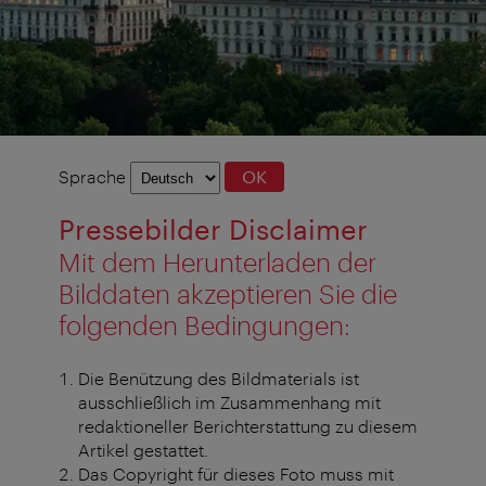
Sprachauswahl
Sprache
OK
Pressebilder Disclaimer
Mit dem Herunterladen der
Bilddaten akzeptieren Sie die
folgenden Bedingungen:
Die Benützung des Bildmaterials ist
ausschließlich im Zusammenhang mit
redaktioneller Berichterstattung zu diesem
Artikel gestattet.
Das Copyright für dieses Foto muss mit