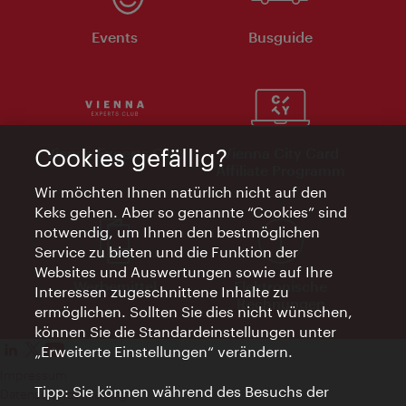
Events
Busguide
Cookies gefällig?
Vienna Experts Club
Vienna City Card
Affiliate Programm
Wir möchten Ihnen natürlich nicht auf den
Keks gehen. Aber so genannte “Cookies” sind
notwendig, um Ihnen den bestmöglichen
Service zu bieten und die Funktion der
Websites und Auswertungen sowie auf Ihre
Werbemittel
Elektronische
Interessen zugeschnittene Inhalte zu
Rechnungen
ermöglichen. Sollten Sie dies nicht wünschen,
können Sie die Standardeinstellungen unter
„Erweiterte Einstellungen“ verändern.
Impressum
Tipp: Sie können während des Besuchs der
Datenschutzerklärung