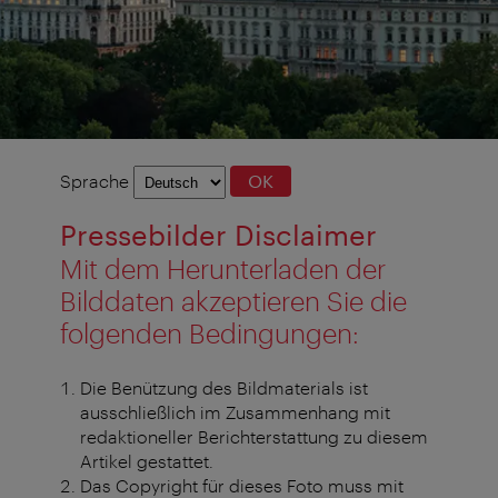
Sprachauswahl
Sprache
OK
Pressebilder Disclaimer
Mit dem Herunterladen der
Bilddaten akzeptieren Sie die
folgenden Bedingungen:
Die Benützung des Bildmaterials ist
ausschließlich im Zusammenhang mit
redaktioneller Berichterstattung zu diesem
Artikel gestattet.
Das Copyright für dieses Foto muss mit