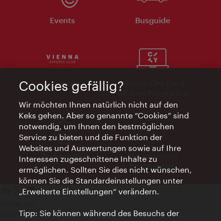
Events
Busguide
Cookies gefällig?
Vienna Experts Club
Vienna City Card
Affiliate Programm
Wir möchten Ihnen natürlich nicht auf den
Keks gehen. Aber so genannte “Cookies” sind
notwendig, um Ihnen den bestmöglichen
Service zu bieten und die Funktion der
Websites und Auswertungen sowie auf Ihre
Werbemittel
Elektronische
Interessen zugeschnittene Inhalte zu
Rechnungen
ermöglichen. Sollten Sie dies nicht wünschen,
können Sie die Standardeinstellungen unter
„Erweiterte Einstellungen“ verändern.
Impressum
Tipp: Sie können während des Besuchs der
Datenschutzerklärung