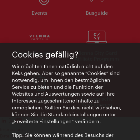
Events
Busguide
Cookies gefällig?
Vienna Experts Club
Vienna City Card
Affiliate Programm
Wir möchten Ihnen natürlich nicht auf den
Keks gehen. Aber so genannte “Cookies” sind
notwendig, um Ihnen den bestmöglichen
Service zu bieten und die Funktion der
Websites und Auswertungen sowie auf Ihre
Werbemittel
Elektronische
Interessen zugeschnittene Inhalte zu
Rechnungen
ermöglichen. Sollten Sie dies nicht wünschen,
können Sie die Standardeinstellungen unter
„Erweiterte Einstellungen“ verändern.
Impressum
Tipp: Sie können während des Besuchs der
Datenschutzerklärung