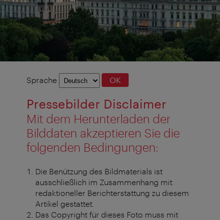
Sprachauswahl
Sprache
OK
Pressebilder Disclaimer
Mit dem Herunterladen der
Bilddaten akzeptieren Sie die
folgenden Bedingungen:
Die Benützung des Bildmaterials ist
ausschließlich im Zusammenhang mit
redaktioneller Berichterstattung zu diesem
Artikel gestattet.
Das Copyright für dieses Foto muss mit