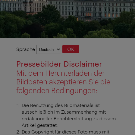
Sprachauswahl
Sprache
OK
Pressebilder Disclaimer
Mit dem Herunterladen der
Bilddaten akzeptieren Sie die
folgenden Bedingungen:
Die Benützung des Bildmaterials ist
ausschließlich im Zusammenhang mit
redaktioneller Berichterstattung zu diesem
Artikel gestattet.
Das Copyright für dieses Foto muss mit