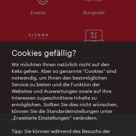
Events
Busguide
Cookies gefällig?
Vienna Experts Club
Vienna City Card
Affiliate Programm
Wir möchten Ihnen natürlich nicht auf den
Keks gehen. Aber so genannte “Cookies” sind
notwendig, um Ihnen den bestmöglichen
Service zu bieten und die Funktion der
Websites und Auswertungen sowie auf Ihre
Werbemittel
Elektronische
Interessen zugeschnittene Inhalte zu
Rechnungen
ermöglichen. Sollten Sie dies nicht wünschen,
können Sie die Standardeinstellungen unter
„Erweiterte Einstellungen“ verändern.
Impressum
Tipp: Sie können während des Besuchs der
Datenschutzerklärung