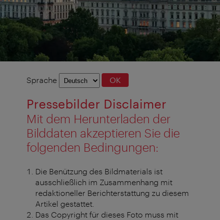
Sprachauswahl
Sprache
OK
Pressebilder Disclaimer
Mit dem Herunterladen der
Bilddaten akzeptieren Sie die
folgenden Bedingungen:
Die Benützung des Bildmaterials ist
ausschließlich im Zusammenhang mit
redaktioneller Berichterstattung zu diesem
Artikel gestattet.
Das Copyright für dieses Foto muss mit