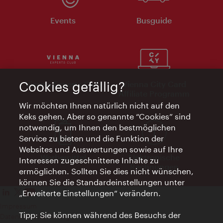
Events
Busguide
Cookies gefällig?
Vienna Experts Club
Vienna City Card
Affiliate Programm
Wir möchten Ihnen natürlich nicht auf den
Keks gehen. Aber so genannte “Cookies” sind
notwendig, um Ihnen den bestmöglichen
Service zu bieten und die Funktion der
Websites und Auswertungen sowie auf Ihre
Werbemittel
Elektronische
Interessen zugeschnittene Inhalte zu
Rechnungen
ermöglichen. Sollten Sie dies nicht wünschen,
können Sie die Standardeinstellungen unter
„Erweiterte Einstellungen“ verändern.
Impressum
Tipp: Sie können während des Besuchs der
Datenschutzerklärung