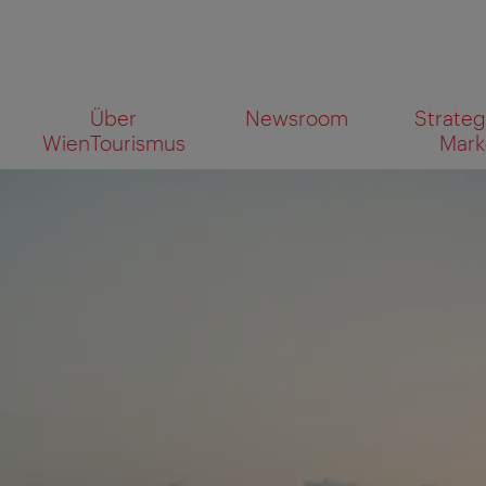
Zur
Zum
Über
Newsroom
Strateg
Navigation
Inhalt
Wonach
WienTourismus
Mark
suchen
Sie?