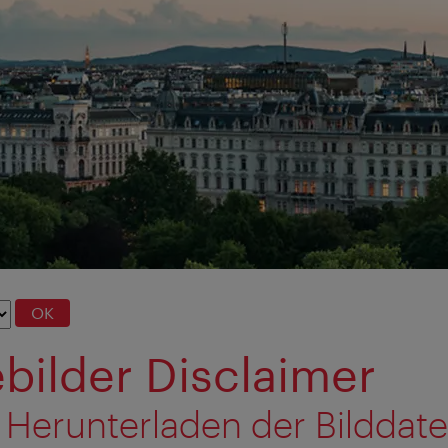
OK
bilder Disclaimer
 Herunterladen der Bilddat