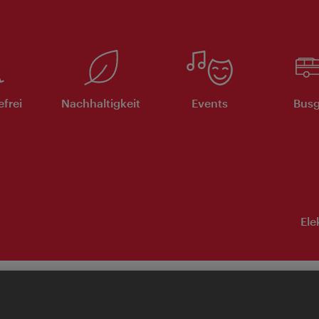
efrei
Nachhaltigkeit
Events
Busg
Ele