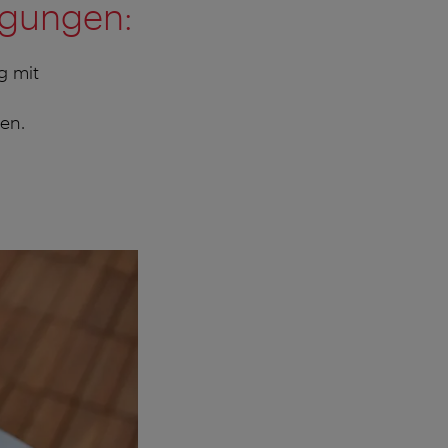
ngungen:
g mit
en.