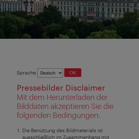
Sprachauswahl
Sprache
OK
Pressebilder Disclaimer
Mit dem Herunterladen der
Bilddaten akzeptieren Sie die
folgenden Bedingungen:
Die Benützung des Bildmaterials ist
ausschließlich im Zusammenhang mit