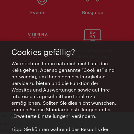
Events
Busguide
Cookies gefällig?
Vienna Experts Club
Vienna City Card
Affiliate Programm
Wir möchten Ihnen natürlich nicht auf den
Keks gehen. Aber so genannte “Cookies” sind
notwendig, um Ihnen den bestmöglichen
Service zu bieten und die Funktion der
Websites und Auswertungen sowie auf Ihre
Werbemittel
Elektronische
Interessen zugeschnittene Inhalte zu
Rechnungen
ermöglichen. Sollten Sie dies nicht wünschen,
können Sie die Standardeinstellungen unter
„Erweiterte Einstellungen“ verändern.
Impressum
Tipp: Sie können während des Besuchs der
Datenschutzerklärung