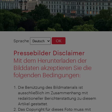
Sprachauswahl
Sprache
OK
Pressebilder Disclaimer
Mit dem Herunterladen der
Bilddaten akzeptieren Sie die
folgenden Bedingungen:
Die Benützung des Bildmaterials ist
ausschließlich im Zusammenhang mit
redaktioneller Berichterstattung zu diesem
Artikel gestattet.
Das Copyright für dieses Foto muss mit